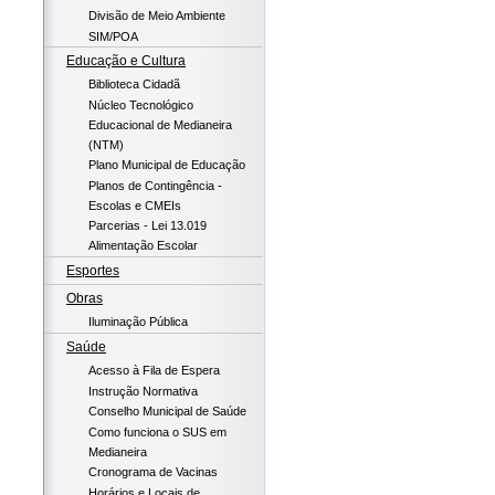
Divisão de Meio Ambiente
SIM/POA
Educação e Cultura
Biblioteca Cidadã
Núcleo Tecnológico
Educacional de Medianeira
(NTM)
Plano Municipal de Educação
Planos de Contingência -
Escolas e CMEIs
Parcerias - Lei 13.019
Alimentação Escolar
Esportes
Obras
Iluminação Pública
Saúde
Acesso à Fila de Espera
Instrução Normativa
Conselho Municipal de Saúde
Como funciona o SUS em
Medianeira
Cronograma de Vacinas
Horários e Locais de