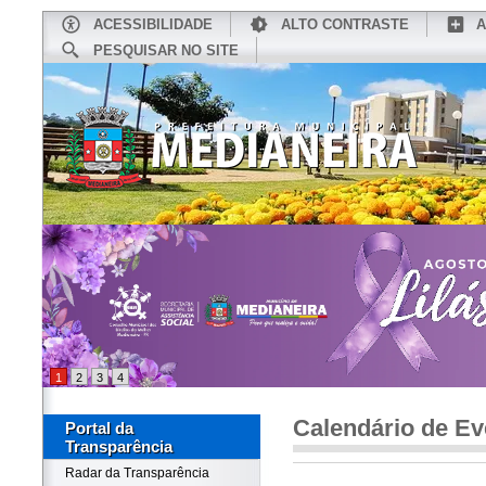
ACESSIBILIDADE
ALTO CONTRASTE
A
PESQUISAR NO SITE
INÍCIO
CONHEÇA MEDIANEIRA
TU
1
2
3
4
Calendário de Ev
Portal da
Transparência
Radar da Transparência