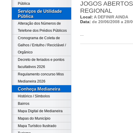
JOGOS ABERTOS 
Pública
REGIONAL
Serviços de Utilidade
Pública
Local:
A DEFINIR AINDA
Data:
de 20/06/2008 a 28/
Alteração dos Números de
Telefone dos Prédios Públicos
...
Cronograma de Coleta de
Galhos / Entulho / Reciclável /
Orgânico
Decreto de feriados e pontos
facultativos 2026
Regulamento concurso Miss
Medianeira 2026
Conheça Medianeira
Histórico / Símbolos
Bairros
Mapa Digital de Medianeira
Mapas do Município
Mapa Turístico Ilustrado