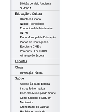
Divisão de Meio Ambiente
SIM/POA
Educação e Cultura
Biblioteca Cidadã
Núcleo Tecnológico
Educacional de Medianeira
(NTM)
Plano Municipal de Educação
Planos de Contingência -
Escolas e CMEIs
Parcerias - Lei 13.019
Alimentação Escolar
Esportes
Obras
Iluminação Pública
Saúde
Acesso à Fila de Espera
Instrução Normativa
Conselho Municipal de Saúde
Como funciona o SUS em
Medianeira
Cronograma de Vacinas
Horários e Locais de