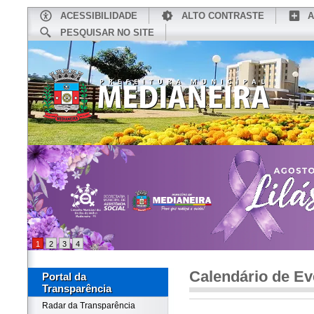
ACESSIBILIDADE
ALTO CONTRASTE
A
PESQUISAR NO SITE
INÍCIO
CONHEÇA MEDIANEIRA
TU
1
2
3
4
Calendário de Ev
Portal da
Transparência
Radar da Transparência