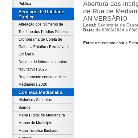
Abertura das Incri
Pública
de Rua de Median
Serviços de Utilidade
Pública
ANIVERSÁRIO
Alteração dos Números de
Local:
Secretaria de Espo
Data:
de 03/06/2024 a 03/
Telefone dos Prédios Públicos
Cronograma de Coleta de
Entrar em contato com a Secre
Galhos / Entulho / Reciclável /
Orgânico
Decreto de feriados e pontos
facultativos 2026
Regulamento concurso Miss
Medianeira 2026
Conheça Medianeira
Histórico / Símbolos
Bairros
Mapa Digital de Medianeira
Mapas do Município
Mapa Turístico Ilustrado