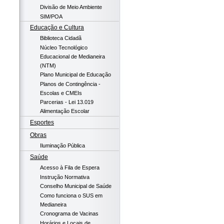
Divisão de Meio Ambiente
SIM/POA
Educação e Cultura
Biblioteca Cidadã
Núcleo Tecnológico
Educacional de Medianeira
(NTM)
Plano Municipal de Educação
Planos de Contingência -
Escolas e CMEIs
Parcerias - Lei 13.019
Alimentação Escolar
Esportes
Obras
Iluminação Pública
Saúde
Acesso à Fila de Espera
Instrução Normativa
Conselho Municipal de Saúde
Como funciona o SUS em
Medianeira
Cronograma de Vacinas
Horários e Locais de