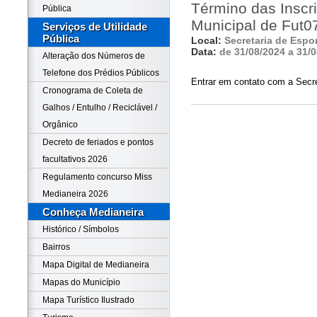
Término das Insc
Pública
Municipal de Fut0
Serviços de Utilidade
Pública
Local:
Secretaria de Espo
Data:
de 31/08/2024 a 31/
Alteração dos Números de
Telefone dos Prédios Públicos
Entrar em contato com a Secre
Cronograma de Coleta de
Galhos / Entulho / Reciclável /
Orgânico
Decreto de feriados e pontos
facultativos 2026
Regulamento concurso Miss
Medianeira 2026
Conheça Medianeira
Histórico / Símbolos
Bairros
Mapa Digital de Medianeira
Mapas do Município
Mapa Turístico Ilustrado