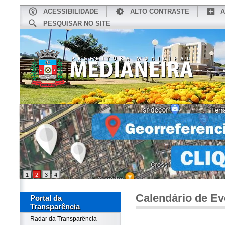
ACESSIBILIDADE
ALTO CONTRASTE
A
PESQUISAR NO SITE
INÍCIO
CONHEÇA MEDIANEIRA
TU
1
2
3
4
Calendário de Ev
Portal da
Transparência
Radar da Transparência