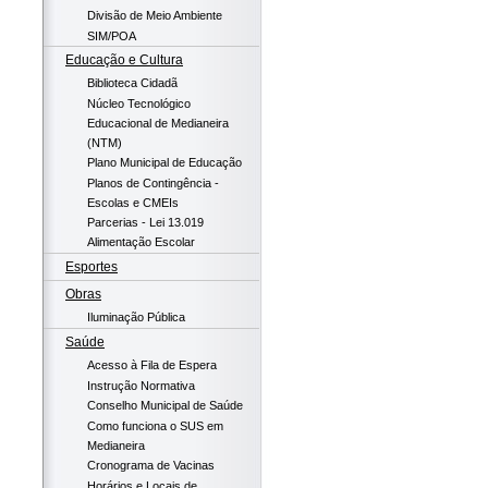
Divisão de Meio Ambiente
SIM/POA
Educação e Cultura
Biblioteca Cidadã
Núcleo Tecnológico
Educacional de Medianeira
(NTM)
Plano Municipal de Educação
Planos de Contingência -
Escolas e CMEIs
Parcerias - Lei 13.019
Alimentação Escolar
Esportes
Obras
Iluminação Pública
Saúde
Acesso à Fila de Espera
Instrução Normativa
Conselho Municipal de Saúde
Como funciona o SUS em
Medianeira
Cronograma de Vacinas
Horários e Locais de