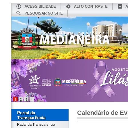
ACESSIBILIDADE
ALTO CONTRASTE
A
PESQUISAR NO SITE
INÍCIO
CONHEÇA MEDIANEIRA
TU
1
2
3
4
Calendário de Ev
Portal da
Transparência
Radar da Transparência