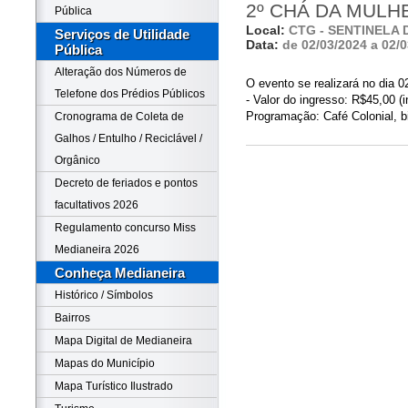
2º CHÁ DA MUL
Pública
Local:
CTG - SENTINELA
Serviços de Utilidade
Data:
de 02/03/2024 a 02/
Pública
Alteração dos Números de
O evento se realizará no dia 0
Telefone dos Prédios Públicos
- Valor do ingresso: R$45,00 (i
Programação: Café Colonial, b
Cronograma de Coleta de
Galhos / Entulho / Reciclável /
Orgânico
Decreto de feriados e pontos
facultativos 2026
Regulamento concurso Miss
Medianeira 2026
Conheça Medianeira
Histórico / Símbolos
Bairros
Mapa Digital de Medianeira
Mapas do Município
Mapa Turístico Ilustrado