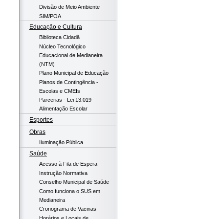
Divisão de Meio Ambiente
SIM/POA
Educação e Cultura
Biblioteca Cidadã
Núcleo Tecnológico
Educacional de Medianeira
(NTM)
Plano Municipal de Educação
Planos de Contingência -
Escolas e CMEIs
Parcerias - Lei 13.019
Alimentação Escolar
Esportes
Obras
Iluminação Pública
Saúde
Acesso à Fila de Espera
Instrução Normativa
Conselho Municipal de Saúde
Como funciona o SUS em
Medianeira
Cronograma de Vacinas
Horários e Locais de