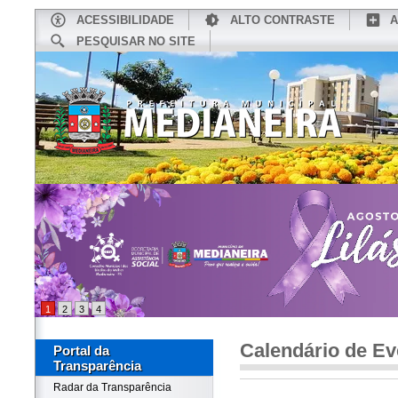
ACESSIBILIDADE
ALTO CONTRASTE
A
PESQUISAR NO SITE
INÍCIO
CONHEÇA MEDIANEIRA
TU
1
2
3
4
Calendário de Ev
Portal da
Transparência
Radar da Transparência