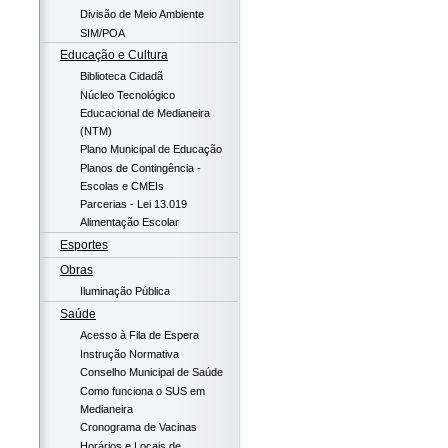
Divisão de Meio Ambiente
SIM/POA
Educação e Cultura
Biblioteca Cidadã
Núcleo Tecnológico
Educacional de Medianeira
(NTM)
Plano Municipal de Educação
Planos de Contingência -
Escolas e CMEIs
Parcerias - Lei 13.019
Alimentação Escolar
Esportes
Obras
Iluminação Pública
Saúde
Acesso à Fila de Espera
Instrução Normativa
Conselho Municipal de Saúde
Como funciona o SUS em
Medianeira
Cronograma de Vacinas
Horários e Locais de