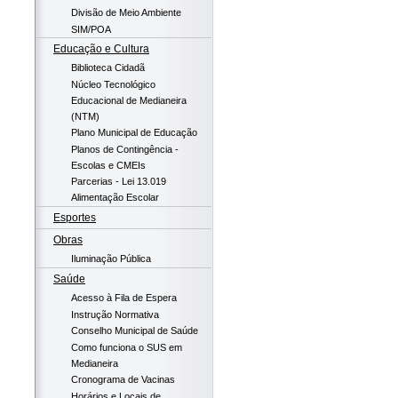
Divisão de Meio Ambiente
SIM/POA
Educação e Cultura
Biblioteca Cidadã
Núcleo Tecnológico
Educacional de Medianeira
(NTM)
Plano Municipal de Educação
Planos de Contingência -
Escolas e CMEIs
Parcerias - Lei 13.019
Alimentação Escolar
Esportes
Obras
Iluminação Pública
Saúde
Acesso à Fila de Espera
Instrução Normativa
Conselho Municipal de Saúde
Como funciona o SUS em
Medianeira
Cronograma de Vacinas
Horários e Locais de