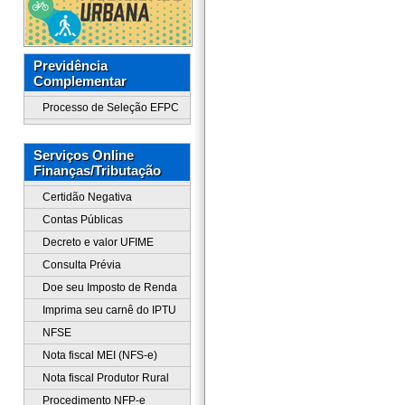
Previdência
Complementar
Processo de Seleção EFPC
Serviços Online
Finanças/Tributação
Certidão Negativa
Contas Públicas
Decreto e valor UFIME
Consulta Prévia
Doe seu Imposto de Renda
Imprima seu carnê do IPTU
NFSE
Nota fiscal MEI (NFS-e)
Nota fiscal Produtor Rural
Procedimento NFP-e