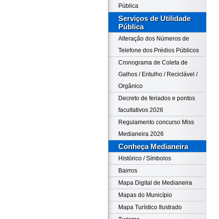
Pública
Serviços de Utilidade
Pública
Alteração dos Números de
Telefone dos Prédios Públicos
Cronograma de Coleta de
Galhos / Entulho / Reciclável /
Orgânico
Decreto de feriados e pontos
facultativos 2026
Regulamento concurso Miss
Medianeira 2026
Conheça Medianeira
Histórico / Símbolos
Bairros
Mapa Digital de Medianeira
Mapas do Município
Mapa Turístico Ilustrado