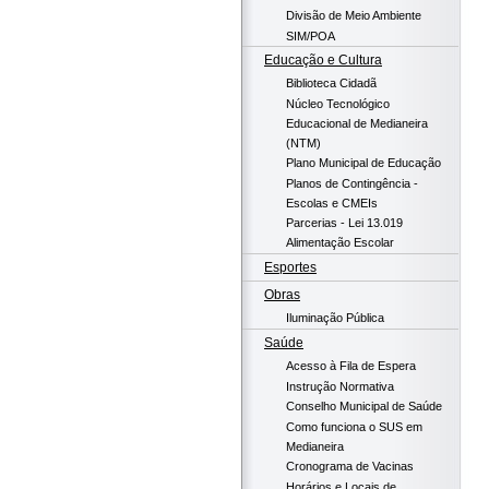
Divisão de Meio Ambiente
SIM/POA
Educação e Cultura
Biblioteca Cidadã
Núcleo Tecnológico
Educacional de Medianeira
(NTM)
Plano Municipal de Educação
Planos de Contingência -
Escolas e CMEIs
Parcerias - Lei 13.019
Alimentação Escolar
Esportes
Obras
Iluminação Pública
Saúde
Acesso à Fila de Espera
Instrução Normativa
Conselho Municipal de Saúde
Como funciona o SUS em
Medianeira
Cronograma de Vacinas
Horários e Locais de