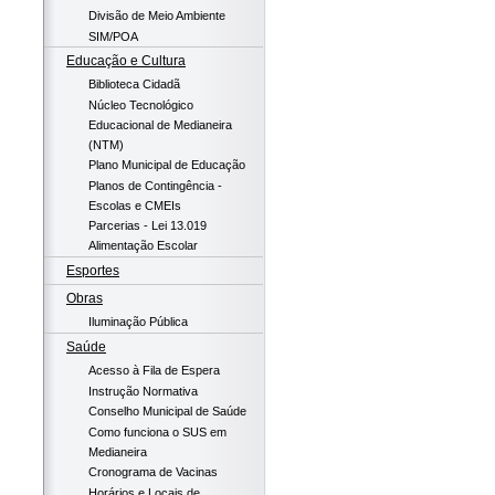
Divisão de Meio Ambiente
SIM/POA
Educação e Cultura
Biblioteca Cidadã
Núcleo Tecnológico
Educacional de Medianeira
(NTM)
Plano Municipal de Educação
Planos de Contingência -
Escolas e CMEIs
Parcerias - Lei 13.019
Alimentação Escolar
Esportes
Obras
Iluminação Pública
Saúde
Acesso à Fila de Espera
Instrução Normativa
Conselho Municipal de Saúde
Como funciona o SUS em
Medianeira
Cronograma de Vacinas
Horários e Locais de