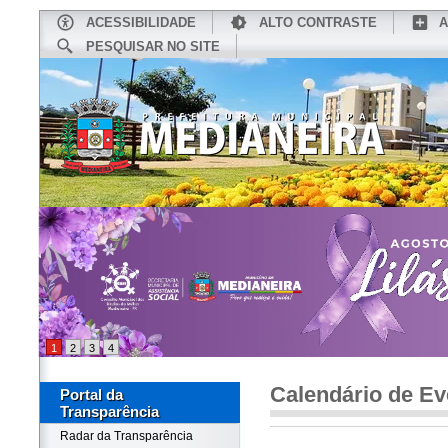
ACESSIBILIDADE
ALTO CONTRASTE
A
PESQUISAR NO SITE
INÍCIO
CONHEÇA MEDIANEIRA
TU
1
2
3
4
Calendário de Ev
Portal da
Transparência
Radar da Transparência