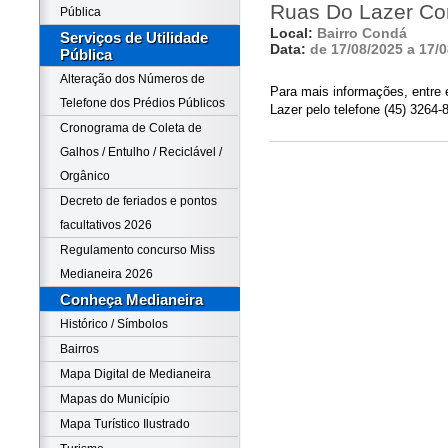
Ruas Do Lazer C
Pública
Local:
Bairro Condá
Serviços de Utilidade
Data:
de 17/08/2025 a 17/
Pública
Alteração dos Números de
Para mais informações, entre 
Telefone dos Prédios Públicos
Lazer pelo telefone (45) 3264-
Cronograma de Coleta de
Galhos / Entulho / Reciclável /
Orgânico
Decreto de feriados e pontos
facultativos 2026
Regulamento concurso Miss
Medianeira 2026
Conheça Medianeira
Histórico / Símbolos
Bairros
Mapa Digital de Medianeira
Mapas do Município
Mapa Turístico Ilustrado