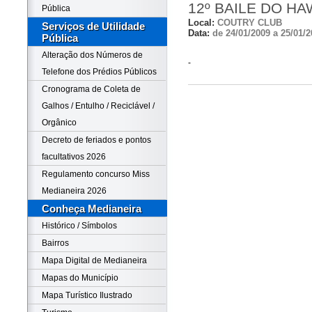
12º BAILE DO H
Pública
Local:
COUTRY CLUB
Serviços de Utilidade
Data:
de 24/01/2009 a 25/01/2
Pública
Alteração dos Números de
-
Telefone dos Prédios Públicos
Cronograma de Coleta de
Galhos / Entulho / Reciclável /
Orgânico
Decreto de feriados e pontos
facultativos 2026
Regulamento concurso Miss
Medianeira 2026
Conheça Medianeira
Histórico / Símbolos
Bairros
Mapa Digital de Medianeira
Mapas do Município
Mapa Turístico Ilustrado