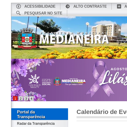
ACESSIBILIDADE
ALTO CONTRASTE
A
PESQUISAR NO SITE
INÍCIO
CONHEÇA MEDIANEIRA
TU
1
2
3
4
Calendário de Ev
Portal da
Transparência
Radar da Transparência