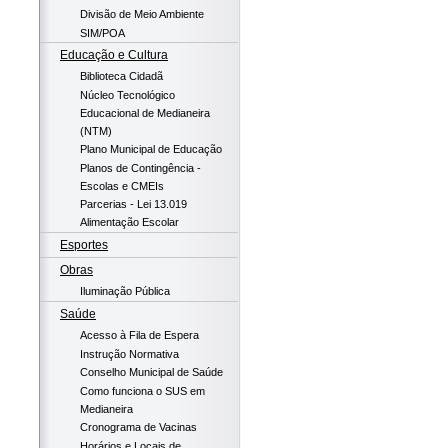
Divisão de Meio Ambiente
SIM/POA
Educação e Cultura
Biblioteca Cidadã
Núcleo Tecnológico
Educacional de Medianeira
(NTM)
Plano Municipal de Educação
Planos de Contingência -
Escolas e CMEIs
Parcerias - Lei 13.019
Alimentação Escolar
Esportes
Obras
Iluminação Pública
Saúde
Acesso à Fila de Espera
Instrução Normativa
Conselho Municipal de Saúde
Como funciona o SUS em
Medianeira
Cronograma de Vacinas
Horários e Locais de