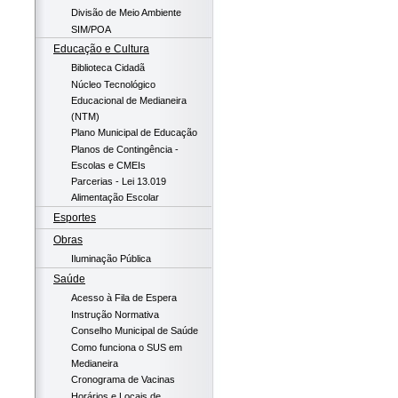
Divisão de Meio Ambiente
SIM/POA
Educação e Cultura
Biblioteca Cidadã
Núcleo Tecnológico
Educacional de Medianeira
(NTM)
Plano Municipal de Educação
Planos de Contingência -
Escolas e CMEIs
Parcerias - Lei 13.019
Alimentação Escolar
Esportes
Obras
Iluminação Pública
Saúde
Acesso à Fila de Espera
Instrução Normativa
Conselho Municipal de Saúde
Como funciona o SUS em
Medianeira
Cronograma de Vacinas
Horários e Locais de