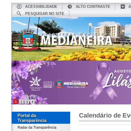
ACESSIBILIDADE
ALTO CONTRASTE
A
PESQUISAR NO SITE
INÍCIO
CONHEÇA MEDIANEIRA
TU
1
2
3
4
Calendário de Ev
Portal da
Transparência
Radar da Transparência