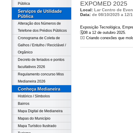
EXPOMED 2025
Pública
Local:
Lar Centro de Eve
Serviços de Utilidade
Data:
de 08/10/2025 a 12/
Pública
Alteração dos Números de
Exposição Tecnológica, Empres
Telefone dos Prédios Públicos
🗓08 a 12 de outubro 2025.
👉🏻 Criando conexões que mol
Cronograma de Coleta de
Galhos / Entulho / Reciclável /
Orgânico
Decreto de feriados e pontos
facultativos 2026
Regulamento concurso Miss
Medianeira 2026
Conheça Medianeira
Histórico / Símbolos
Bairros
Mapa Digital de Medianeira
Mapas do Município
Mapa Turístico Ilustrado