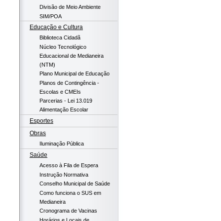
Divisão de Meio Ambiente
SIM/POA
Educação e Cultura
Biblioteca Cidadã
Núcleo Tecnológico
Educacional de Medianeira
(NTM)
Plano Municipal de Educação
Planos de Contingência -
Escolas e CMEIs
Parcerias - Lei 13.019
Alimentação Escolar
Esportes
Obras
Iluminação Pública
Saúde
Acesso à Fila de Espera
Instrução Normativa
Conselho Municipal de Saúde
Como funciona o SUS em
Medianeira
Cronograma de Vacinas
Horários e Locais de