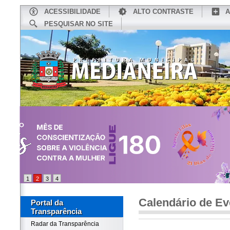
ACESSIBILIDADE
ALTO CONTRASTE
A
PESQUISAR NO SITE
INÍCIO
CONHEÇA MEDIANEIRA
TU
1
2
3
4
Calendário de Ev
Portal da
Transparência
Radar da Transparência