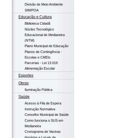
Divisão de Meio Ambiente
SIM/POA
Educação e Cultura
Biblioteca Cidadã
Núcleo Tecnológico
Educacional de Medianeira
(NTM)
Plano Municipal de Educação
Planos de Contingência -
Escolas e CMEIs
Parcerias - Lei 13.019
Alimentação Escolar
Esportes
Obras
Iluminação Pública
Saúde
Acesso à Fila de Espera
Instrução Normativa
Conselho Municipal de Saúde
Como funciona o SUS em
Medianeira
Cronograma de Vacinas
Horários e Locais de