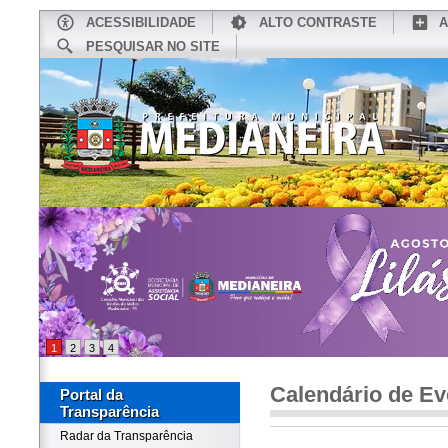
ACESSIBILIDADE
ALTO CONTRASTE
A
PESQUISAR NO SITE
INÍCIO
CONHEÇA MEDIANEIRA
TU
1
2
3
4
Calendário de Ev
Portal da
Transparência
Radar da Transparência