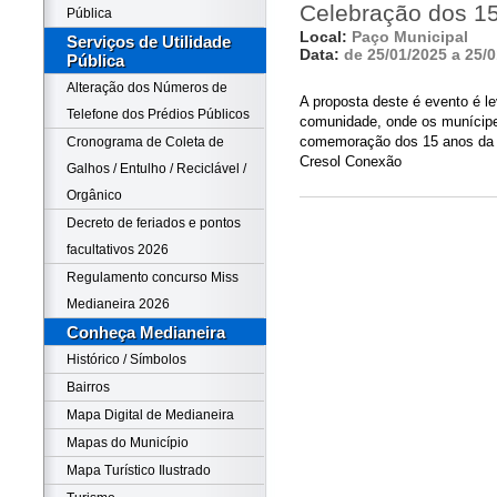
Celebração dos 1
Pública
Local:
Paço Municipal
Serviços de Utilidade
Data:
de 25/01/2025 a 25/
Pública
Alteração dos Números de
A proposta deste é evento é l
Telefone dos Prédios Públicos
comunidade, onde os munícipe
comemoração dos 15 anos da
Cronograma de Coleta de
Cresol Conexão
Galhos / Entulho / Reciclável /
Orgânico
Decreto de feriados e pontos
facultativos 2026
Regulamento concurso Miss
Medianeira 2026
Conheça Medianeira
Histórico / Símbolos
Bairros
Mapa Digital de Medianeira
Mapas do Município
Mapa Turístico Ilustrado