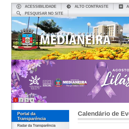
ACESSIBILIDADE
ALTO CONTRASTE
A
PESQUISAR NO SITE
INÍCIO
CONHEÇA MEDIANEIRA
TU
1
2
3
4
Calendário de Ev
Portal da
Transparência
Radar da Transparência