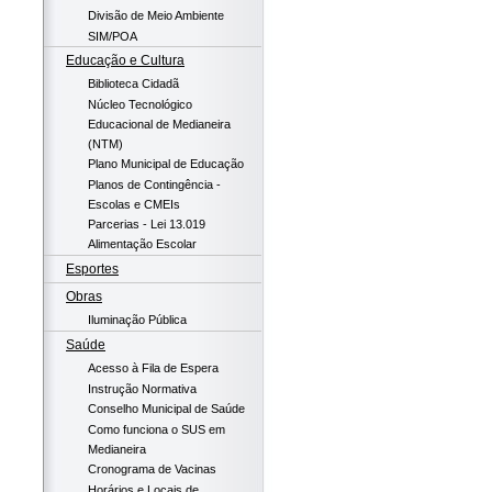
Divisão de Meio Ambiente
SIM/POA
Educação e Cultura
Biblioteca Cidadã
Núcleo Tecnológico
Educacional de Medianeira
(NTM)
Plano Municipal de Educação
Planos de Contingência -
Escolas e CMEIs
Parcerias - Lei 13.019
Alimentação Escolar
Esportes
Obras
Iluminação Pública
Saúde
Acesso à Fila de Espera
Instrução Normativa
Conselho Municipal de Saúde
Como funciona o SUS em
Medianeira
Cronograma de Vacinas
Horários e Locais de