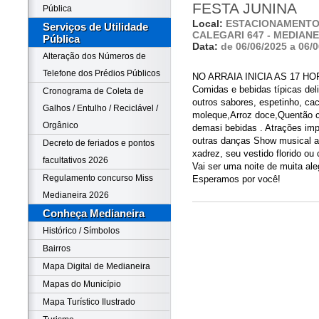
FESTA JUNINA
Pública
Local:
ESTACIONAMENTO 
Serviços de Utilidade
CALEGARI 647 - MEDIANE
Pública
Data:
de 06/06/2025 a 06/
Alteração dos Números de
Telefone dos Prédios Públicos
NO ARRAIA INICIA AS 17 H
Comidas e bebidas típicas del
Cronograma de Coleta de
outros sabores, espetinho, ca
Galhos / Entulho / Reciclável /
moleque,Arroz doce,Quentão co
Orgânico
demasi bebidas . Atrações imp
outras danças Show musical ao
Decreto de feriados e pontos
xadrez, seu vestido florido ou
facultativos 2026
Vai ser uma noite de muita aleg
Regulamento concurso Miss
Esperamos por você!
Medianeira 2026
Conheça Medianeira
Histórico / Símbolos
Bairros
Mapa Digital de Medianeira
Mapas do Município
Mapa Turístico Ilustrado