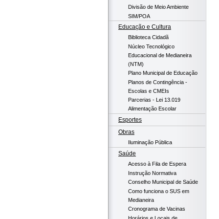
Divisão de Meio Ambiente
SIM/POA
Educação e Cultura
Biblioteca Cidadã
Núcleo Tecnológico
Educacional de Medianeira
(NTM)
Plano Municipal de Educação
Planos de Contingência -
Escolas e CMEIs
Parcerias - Lei 13.019
Alimentação Escolar
Esportes
Obras
Iluminação Pública
Saúde
Acesso à Fila de Espera
Instrução Normativa
Conselho Municipal de Saúde
Como funciona o SUS em
Medianeira
Cronograma de Vacinas
Horários e Locais de