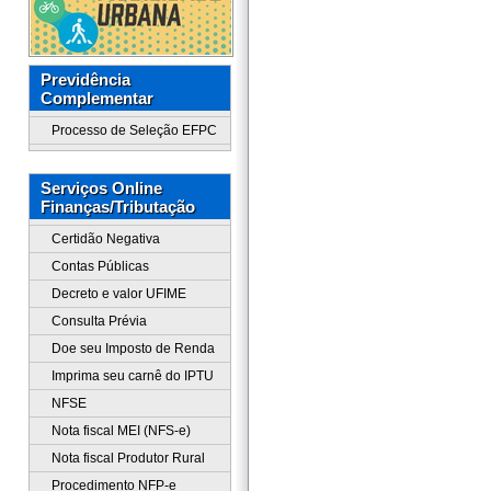
Previdência
Complementar
Processo de Seleção EFPC
Serviços Online
Finanças/Tributação
Certidão Negativa
Contas Públicas
Decreto e valor UFIME
Consulta Prévia
Doe seu Imposto de Renda
Imprima seu carnê do IPTU
NFSE
Nota fiscal MEI (NFS-e)
Nota fiscal Produtor Rural
Procedimento NFP-e