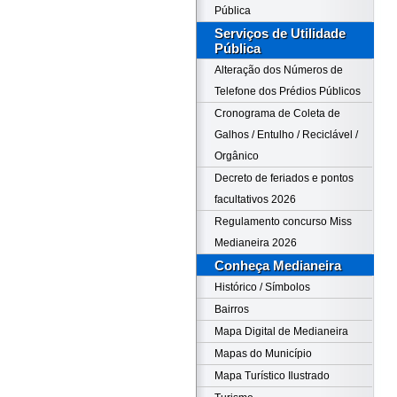
Pública
Serviços de Utilidade
Pública
Alteração dos Números de
Telefone dos Prédios Públicos
Cronograma de Coleta de
Galhos / Entulho / Reciclável /
Orgânico
Decreto de feriados e pontos
facultativos 2026
Regulamento concurso Miss
Medianeira 2026
Conheça Medianeira
Histórico / Símbolos
Bairros
Mapa Digital de Medianeira
Mapas do Município
Mapa Turístico Ilustrado