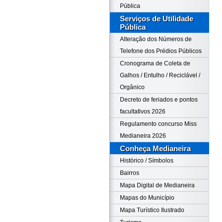
Pública
Serviços de Utilidade
Pública
Alteração dos Números de
Telefone dos Prédios Públicos
Cronograma de Coleta de
Galhos / Entulho / Reciclável /
Orgânico
Decreto de feriados e pontos
facultativos 2026
Regulamento concurso Miss
Medianeira 2026
Conheça Medianeira
Histórico / Símbolos
Bairros
Mapa Digital de Medianeira
Mapas do Município
Mapa Turístico Ilustrado