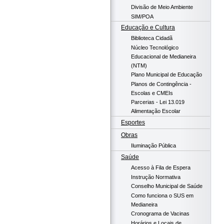
Divisão de Meio Ambiente
SIM/POA
Educação e Cultura
Biblioteca Cidadã
Núcleo Tecnológico
Educacional de Medianeira
(NTM)
Plano Municipal de Educação
Planos de Contingência -
Escolas e CMEIs
Parcerias - Lei 13.019
Alimentação Escolar
Esportes
Obras
Iluminação Pública
Saúde
Acesso à Fila de Espera
Instrução Normativa
Conselho Municipal de Saúde
Como funciona o SUS em
Medianeira
Cronograma de Vacinas
Horários e Locais de