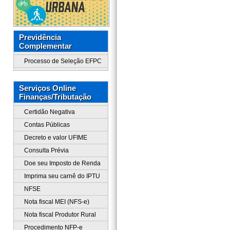
Previdência
Complementar
Processo de Seleção EFPC
Serviços Online
Finanças/Tributação
Certidão Negativa
Contas Públicas
Decreto e valor UFIME
Consulta Prévia
Doe seu Imposto de Renda
Imprima seu carnê do IPTU
NFSE
Nota fiscal MEI (NFS-e)
Nota fiscal Produtor Rural
Procedimento NFP-e