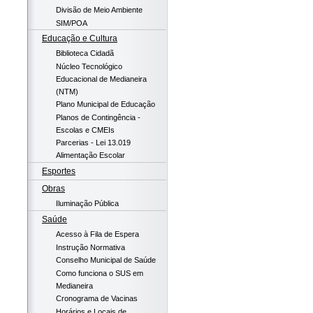
Divisão de Meio Ambiente
SIM/POA
Educação e Cultura
Biblioteca Cidadã
Núcleo Tecnológico
Educacional de Medianeira
(NTM)
Plano Municipal de Educação
Planos de Contingência -
Escolas e CMEIs
Parcerias - Lei 13.019
Alimentação Escolar
Esportes
Obras
Iluminação Pública
Saúde
Acesso à Fila de Espera
Instrução Normativa
Conselho Municipal de Saúde
Como funciona o SUS em
Medianeira
Cronograma de Vacinas
Horários e Locais de