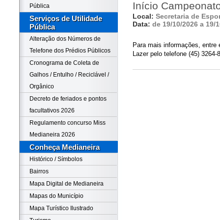
Início Campeonat
Pública
Local:
Secretaria de Espo
Serviços de Utilidade
Data:
de 19/10/2026 a 19/
Pública
Alteração dos Números de
Para mais informações, entre 
Telefone dos Prédios Públicos
Lazer pelo telefone (45) 3264-
Cronograma de Coleta de
Galhos / Entulho / Reciclável /
Orgânico
Decreto de feriados e pontos
facultativos 2026
Regulamento concurso Miss
Medianeira 2026
Conheça Medianeira
Histórico / Símbolos
Bairros
Mapa Digital de Medianeira
Mapas do Município
Mapa Turístico Ilustrado