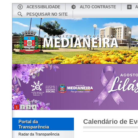
ACESSIBILIDADE
ALTO CONTRASTE
A
PESQUISAR NO SITE
INÍCIO
CONHEÇA MEDIANEIRA
TU
1
2
3
4
Calendário de Ev
Portal da
Transparência
Radar da Transparência