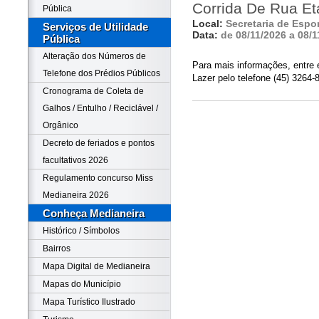
Corrida De Rua E
Pública
Local:
Secretaria de Espo
Serviços de Utilidade
Data:
de 08/11/2026 a 08/1
Pública
Alteração dos Números de
Para mais informações, entre 
Telefone dos Prédios Públicos
Lazer pelo telefone (45) 3264-
Cronograma de Coleta de
Galhos / Entulho / Reciclável /
Orgânico
Decreto de feriados e pontos
facultativos 2026
Regulamento concurso Miss
Medianeira 2026
Conheça Medianeira
Histórico / Símbolos
Bairros
Mapa Digital de Medianeira
Mapas do Município
Mapa Turístico Ilustrado