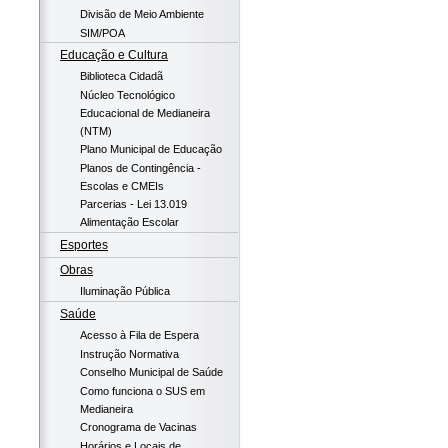
Divisão de Meio Ambiente
SIM/POA
Educação e Cultura
Biblioteca Cidadã
Núcleo Tecnológico
Educacional de Medianeira
(NTM)
Plano Municipal de Educação
Planos de Contingência -
Escolas e CMEIs
Parcerias - Lei 13.019
Alimentação Escolar
Esportes
Obras
Iluminação Pública
Saúde
Acesso à Fila de Espera
Instrução Normativa
Conselho Municipal de Saúde
Como funciona o SUS em
Medianeira
Cronograma de Vacinas
Horários e Locais de