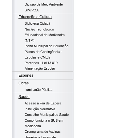
Divisão de Meio Ambiente
SIM/POA
Educação e Cultura
Biblioteca Cidadã
Núcleo Tecnológico
Educacional de Medianeira
(NTM)
Plano Municipal de Educação
Planos de Contingência -
Escolas e CMEIs
Parcerias - Lei 13.019
Alimentação Escolar
Esportes
Obras
Iluminação Pública
Saúde
Acesso à Fila de Espera
Instrução Normativa
Conselho Municipal de Saúde
Como funciona o SUS em
Medianeira
Cronograma de Vacinas
Horários e Locais de