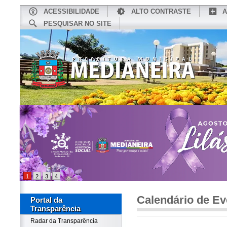
ACESSIBILIDADE
ALTO CONTRASTE
A
PESQUISAR NO SITE
INÍCIO
CONHEÇA MEDIANEIRA
TU
1
2
3
4
Calendário de Ev
Portal da
Transparência
Radar da Transparência