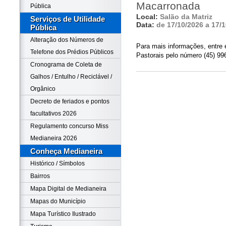
Macarronada
Pública
Local:
Salão da Matriz
Serviços de Utilidade
Data:
de 17/10/2026 a 17/
Pública
Alteração dos Números de
Para mais informações, entre 
Telefone dos Prédios Públicos
Pastorais pelo número (45) 99
Cronograma de Coleta de
Galhos / Entulho / Reciclável /
Orgânico
Decreto de feriados e pontos
facultativos 2026
Regulamento concurso Miss
Medianeira 2026
Conheça Medianeira
Histórico / Símbolos
Bairros
Mapa Digital de Medianeira
Mapas do Município
Mapa Turístico Ilustrado