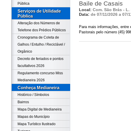
Baile de Casais
Pública
Local:
Com. São Brás - L.
Serviços de Utilidade
Data:
de 07/11/2026 a 07/1
Pública
Alteração dos Números de
Para mais informações, entre 
Telefone dos Prédios Públicos
Pastorais pelo número (45) 99
Cronograma de Coleta de
Galhos / Entulho / Reciclável /
Orgânico
Decreto de feriados e pontos
facultativos 2026
Regulamento concurso Miss
Medianeira 2026
Conheça Medianeira
Histórico / Símbolos
Bairros
Mapa Digital de Medianeira
Mapas do Município
Mapa Turístico Ilustrado