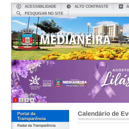
ACESSIBILIDADE
ALTO CONTRASTE
A
PESQUISAR NO SITE
INÍCIO
CONHEÇA MEDIANEIRA
TU
1
2
3
4
Calendário de Ev
Portal da
Transparência
Radar da Transparência