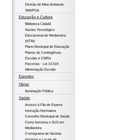
Divisão de Meio Ambiente
SIM/POA
Educação e Cultura
Biblioteca Cidadã
Núcleo Tecnológico
Educacional de Medianeira
(NTM)
Plano Municipal de Educação
Planos de Contingência -
Escolas e CMEIs
Parcerias - Lei 13.019
Alimentação Escolar
Esportes
Obras
Iluminação Pública
Saúde
Acesso à Fila de Espera
Instrução Normativa
Conselho Municipal de Saúde
Como funciona o SUS em
Medianeira
Cronograma de Vacinas
Horários e Locais de