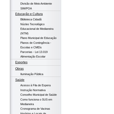
Divisão de Meio Ambiente
SIM/POA
Educação e Cultura
Biblioteca Cidadã
Núcleo Tecnológico
Educacional de Medianeira
(NTM)
Plano Municipal de Educação
Planos de Contingência -
Escolas e CMEIs
Parcerias - Lei 13.019
Alimentação Escolar
Esportes
Obras
Iluminação Pública
Saúde
Acesso à Fila de Espera
Instrução Normativa
Conselho Municipal de Saúde
Como funciona o SUS em
Medianeira
Cronograma de Vacinas
Horários e Locais de