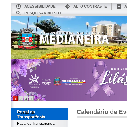
ACESSIBILIDADE
ALTO CONTRASTE
A
PESQUISAR NO SITE
INÍCIO
CONHEÇA MEDIANEIRA
TU
1
2
3
4
Calendário de Ev
Portal da
Transparência
Radar da Transparência