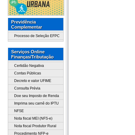
Previdência
Complementar
Processo de Seleção EFPC
Serviços Online
Finanças/Tributação
Certidão Negativa
Contas Públicas
Decreto e valor UFIME
Consulta Prévia
Doe seu Imposto de Renda
Imprima seu carnê do IPTU
NFSE
Nota fiscal MEI (NFS-e)
Nota fiscal Produtor Rural
Procedimento NFP-e