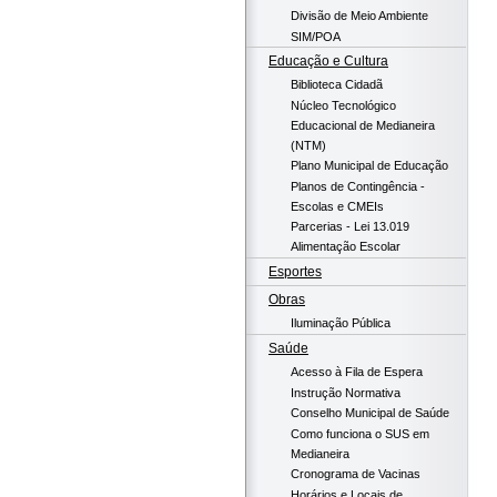
Divisão de Meio Ambiente
SIM/POA
Educação e Cultura
Biblioteca Cidadã
Núcleo Tecnológico
Educacional de Medianeira
(NTM)
Plano Municipal de Educação
Planos de Contingência -
Escolas e CMEIs
Parcerias - Lei 13.019
Alimentação Escolar
Esportes
Obras
Iluminação Pública
Saúde
Acesso à Fila de Espera
Instrução Normativa
Conselho Municipal de Saúde
Como funciona o SUS em
Medianeira
Cronograma de Vacinas
Horários e Locais de