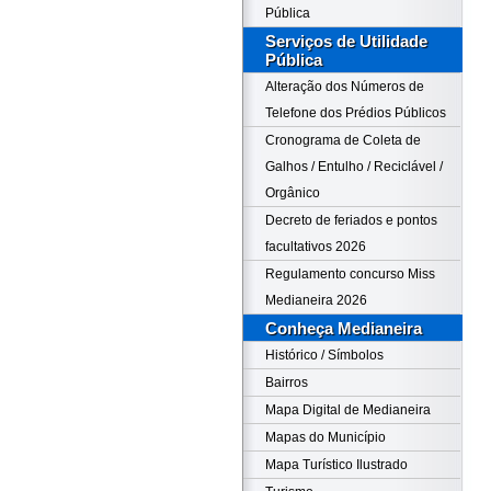
Pública
Serviços de Utilidade
Pública
Alteração dos Números de
Telefone dos Prédios Públicos
Cronograma de Coleta de
Galhos / Entulho / Reciclável /
Orgânico
Decreto de feriados e pontos
facultativos 2026
Regulamento concurso Miss
Medianeira 2026
Conheça Medianeira
Histórico / Símbolos
Bairros
Mapa Digital de Medianeira
Mapas do Município
Mapa Turístico Ilustrado