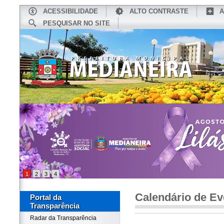
ACESSIBILIDADE
ALTO CONTRASTE
A
PESQUISAR NO SITE
INÍCIO
CONHEÇA MEDIANEIRA
TU
1
2
3
4
Calendário de Ev
Portal da
Transparência
Radar da Transparência