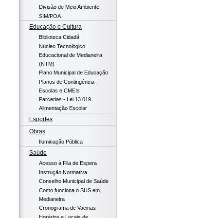
Divisão de Meio Ambiente
SIM/POA
Educação e Cultura
Biblioteca Cidadã
Núcleo Tecnológico
Educacional de Medianeira
(NTM)
Plano Municipal de Educação
Planos de Contingência -
Escolas e CMEIs
Parcerias - Lei 13.019
Alimentação Escolar
Esportes
Obras
Iluminação Pública
Saúde
Acesso à Fila de Espera
Instrução Normativa
Conselho Municipal de Saúde
Como funciona o SUS em
Medianeira
Cronograma de Vacinas
Horários e Locais de