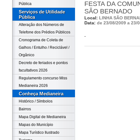
FESTA DA COMUN
Pública
SÃO BERNADO
Serviços de Utilidade
Pública
Local:
LINHA SÃO BERN
Data:
de 23/08/2009 a 23/
Alteração dos Números de
Telefone dos Prédios Públicos
-
Cronograma de Coleta de
Galhos / Entulho / Reciclável /
Orgânico
Decreto de feriados e pontos
facultativos 2026
Regulamento concurso Miss
Medianeira 2026
Conheça Medianeira
Histórico / Símbolos
Bairros
Mapa Digital de Medianeira
Mapas do Município
Mapa Turístico Ilustrado