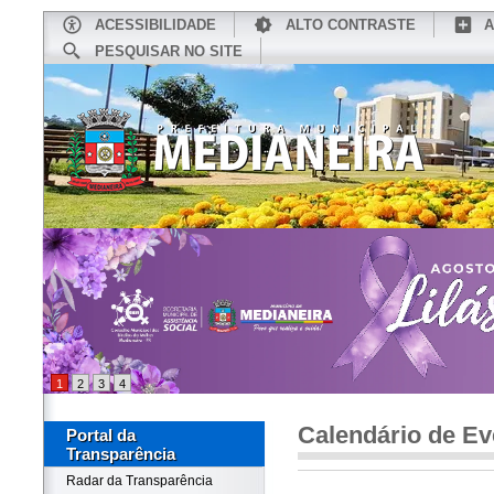
ACESSIBILIDADE
ALTO CONTRASTE
A
PESQUISAR NO SITE
INÍCIO
CONHEÇA MEDIANEIRA
TU
1
2
3
4
Calendário de Ev
Portal da
Transparência
Radar da Transparência