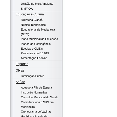
Divisão de Meio Ambiente
SIM/POA
Educação e Cultura
Biblioteca Cidadã
Núcleo Tecnológico
Educacional de Medianeira
(NTM)
Plano Municipal de Educação
Planos de Contingência -
Escolas e CMEIs
Parcerias - Lei 13.019
Alimentação Escolar
Esportes
Obras
Iluminação Pública
Saúde
Acesso à Fila de Espera
Instrução Normativa
Conselho Municipal de Saúde
Como funciona o SUS em
Medianeira
Cronograma de Vacinas
Horários e Locais de