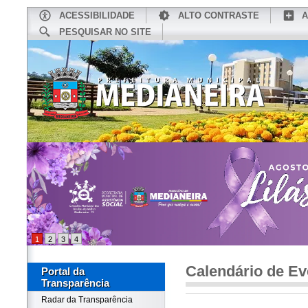
ACESSIBILIDADE
ALTO CONTRASTE
A
PESQUISAR NO SITE
INÍCIO
CONHEÇA MEDIANEIRA
TU
1
2
3
4
Calendário de Ev
Portal da
Transparência
Radar da Transparência