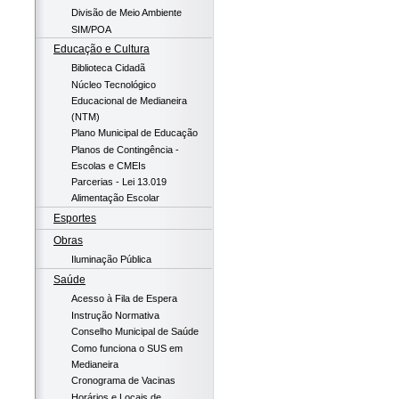
Divisão de Meio Ambiente
SIM/POA
Educação e Cultura
Biblioteca Cidadã
Núcleo Tecnológico
Educacional de Medianeira
(NTM)
Plano Municipal de Educação
Planos de Contingência -
Escolas e CMEIs
Parcerias - Lei 13.019
Alimentação Escolar
Esportes
Obras
Iluminação Pública
Saúde
Acesso à Fila de Espera
Instrução Normativa
Conselho Municipal de Saúde
Como funciona o SUS em
Medianeira
Cronograma de Vacinas
Horários e Locais de