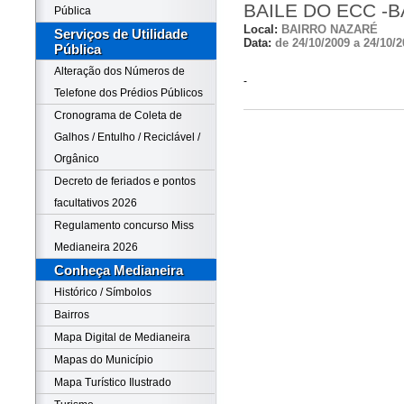
BAILE DO ECC -
Pública
Local:
BAIRRO NAZARÉ
Serviços de Utilidade
Data:
de 24/10/2009 a 24/10/2
Pública
Alteração dos Números de
-
Telefone dos Prédios Públicos
Cronograma de Coleta de
Galhos / Entulho / Reciclável /
Orgânico
Decreto de feriados e pontos
facultativos 2026
Regulamento concurso Miss
Medianeira 2026
Conheça Medianeira
Histórico / Símbolos
Bairros
Mapa Digital de Medianeira
Mapas do Município
Mapa Turístico Ilustrado