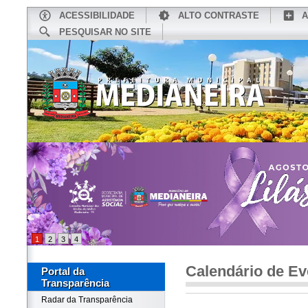
ACESSIBILIDADE
ALTO CONTRASTE
A
PESQUISAR NO SITE
INÍCIO
CONHEÇA MEDIANEIRA
TU
1
2
3
4
Calendário de Ev
Portal da
Transparência
Radar da Transparência