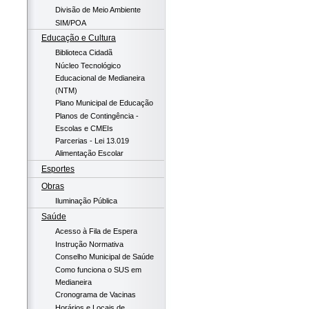
Divisão de Meio Ambiente
SIM/POA
Educação e Cultura
Biblioteca Cidadã
Núcleo Tecnológico
Educacional de Medianeira
(NTM)
Plano Municipal de Educação
Planos de Contingência -
Escolas e CMEIs
Parcerias - Lei 13.019
Alimentação Escolar
Esportes
Obras
Iluminação Pública
Saúde
Acesso à Fila de Espera
Instrução Normativa
Conselho Municipal de Saúde
Como funciona o SUS em
Medianeira
Cronograma de Vacinas
Horários e Locais de