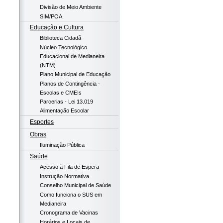
Divisão de Meio Ambiente
SIM/POA
Educação e Cultura
Biblioteca Cidadã
Núcleo Tecnológico
Educacional de Medianeira
(NTM)
Plano Municipal de Educação
Planos de Contingência -
Escolas e CMEIs
Parcerias - Lei 13.019
Alimentação Escolar
Esportes
Obras
Iluminação Pública
Saúde
Acesso à Fila de Espera
Instrução Normativa
Conselho Municipal de Saúde
Como funciona o SUS em
Medianeira
Cronograma de Vacinas
Horários e Locais de