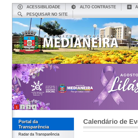
ACESSIBILIDADE
ALTO CONTRASTE
A
PESQUISAR NO SITE
INÍCIO
CONHEÇA MEDIANEIRA
TU
1
2
3
4
Calendário de Ev
Portal da
Transparência
Radar da Transparência