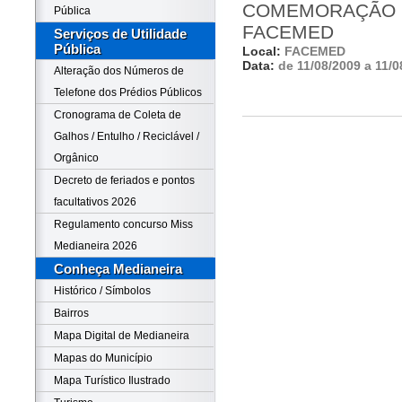
COMEMORAÇÃO D
Pública
FACEMED
Serviços de Utilidade
Pública
Local:
FACEMED
Data:
de 11/08/2009 a 11/0
Alteração dos Números de
Telefone dos Prédios Públicos
Cronograma de Coleta de
Galhos / Entulho / Reciclável /
Orgânico
Decreto de feriados e pontos
facultativos 2026
Regulamento concurso Miss
Medianeira 2026
Conheça Medianeira
Histórico / Símbolos
Bairros
Mapa Digital de Medianeira
Mapas do Município
Mapa Turístico Ilustrado