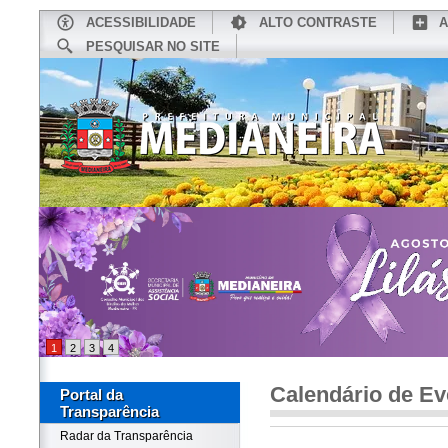
ACESSIBILIDADE
ALTO CONTRASTE
A
PESQUISAR NO SITE
INÍCIO
CONHEÇA MEDIANEIRA
TU
1
2
3
4
Calendário de Ev
Portal da
Transparência
Radar da Transparência