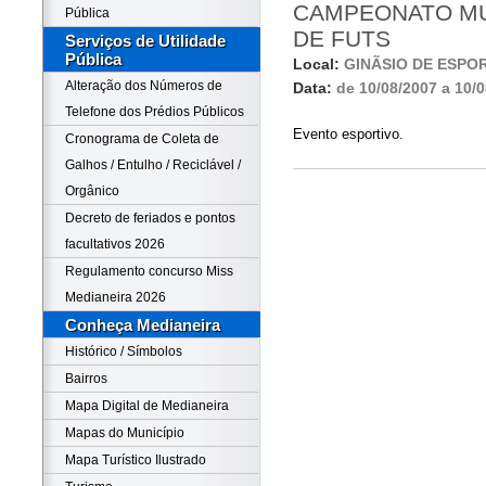
CAMPEONATO MU
Pública
DE FUTS
Serviços de Utilidade
Pública
Local:
GINÃSIO DE ESP
Alteração dos Números de
Data:
de 10/08/2007 a 10/
Telefone dos Prédios Públicos
Evento esportivo.
Cronograma de Coleta de
Galhos / Entulho / Reciclável /
Orgânico
Decreto de feriados e pontos
facultativos 2026
Regulamento concurso Miss
Medianeira 2026
Conheça Medianeira
Histórico / Símbolos
Bairros
Mapa Digital de Medianeira
Mapas do Município
Mapa Turístico Ilustrado