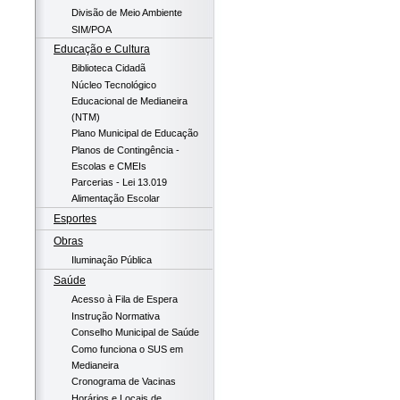
Divisão de Meio Ambiente
SIM/POA
Educação e Cultura
Biblioteca Cidadã
Núcleo Tecnológico
Educacional de Medianeira
(NTM)
Plano Municipal de Educação
Planos de Contingência -
Escolas e CMEIs
Parcerias - Lei 13.019
Alimentação Escolar
Esportes
Obras
Iluminação Pública
Saúde
Acesso à Fila de Espera
Instrução Normativa
Conselho Municipal de Saúde
Como funciona o SUS em
Medianeira
Cronograma de Vacinas
Horários e Locais de