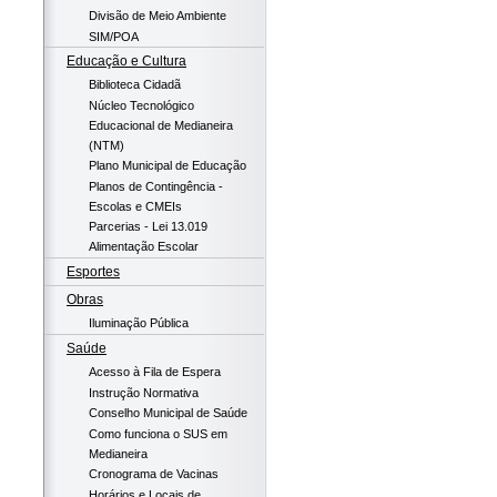
Divisão de Meio Ambiente
SIM/POA
Educação e Cultura
Biblioteca Cidadã
Núcleo Tecnológico
Educacional de Medianeira
(NTM)
Plano Municipal de Educação
Planos de Contingência -
Escolas e CMEIs
Parcerias - Lei 13.019
Alimentação Escolar
Esportes
Obras
Iluminação Pública
Saúde
Acesso à Fila de Espera
Instrução Normativa
Conselho Municipal de Saúde
Como funciona o SUS em
Medianeira
Cronograma de Vacinas
Horários e Locais de