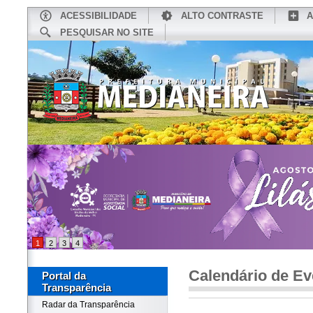
ACESSIBILIDADE
ALTO CONTRASTE
A
PESQUISAR NO SITE
INÍCIO
CONHEÇA MEDIANEIRA
TU
1
2
3
4
Calendário de Ev
Portal da
Transparência
Radar da Transparência