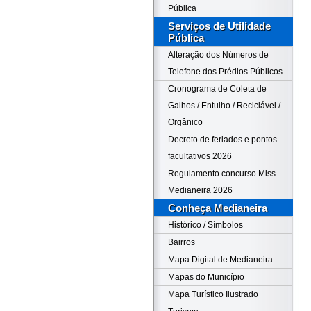
Pública
Serviços de Utilidade
Pública
Alteração dos Números de
Telefone dos Prédios Públicos
Cronograma de Coleta de
Galhos / Entulho / Reciclável /
Orgânico
Decreto de feriados e pontos
facultativos 2026
Regulamento concurso Miss
Medianeira 2026
Conheça Medianeira
Histórico / Símbolos
Bairros
Mapa Digital de Medianeira
Mapas do Município
Mapa Turístico Ilustrado