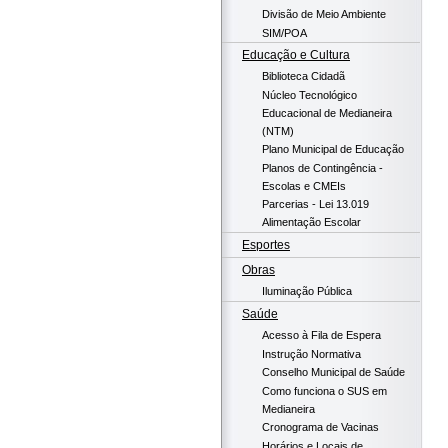
Divisão de Meio Ambiente
SIM/POA
Educação e Cultura
Biblioteca Cidadã
Núcleo Tecnológico
Educacional de Medianeira
(NTM)
Plano Municipal de Educação
Planos de Contingência -
Escolas e CMEIs
Parcerias - Lei 13.019
Alimentação Escolar
Esportes
Obras
Iluminação Pública
Saúde
Acesso à Fila de Espera
Instrução Normativa
Conselho Municipal de Saúde
Como funciona o SUS em
Medianeira
Cronograma de Vacinas
Horários e Locais de