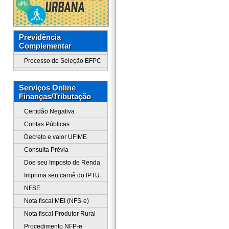
Previdência
Complementar
Processo de Seleção EFPC
Serviços Online
Finanças/Tributação
Certidão Negativa
Contas Públicas
Decreto e valor UFIME
Consulta Prévia
Doe seu Imposto de Renda
Imprima seu carnê do IPTU
NFSE
Nota fiscal MEI (NFS-e)
Nota fiscal Produtor Rural
Procedimento NFP-e