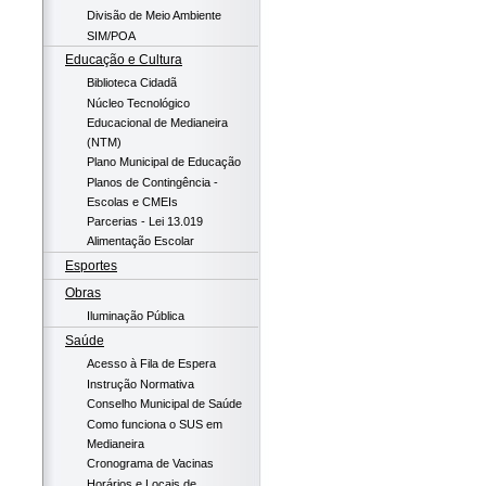
Divisão de Meio Ambiente
SIM/POA
Educação e Cultura
Biblioteca Cidadã
Núcleo Tecnológico
Educacional de Medianeira
(NTM)
Plano Municipal de Educação
Planos de Contingência -
Escolas e CMEIs
Parcerias - Lei 13.019
Alimentação Escolar
Esportes
Obras
Iluminação Pública
Saúde
Acesso à Fila de Espera
Instrução Normativa
Conselho Municipal de Saúde
Como funciona o SUS em
Medianeira
Cronograma de Vacinas
Horários e Locais de