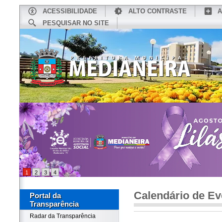
ACESSIBILIDADE
ALTO CONTRASTE
A
PESQUISAR NO SITE
INÍCIO
CONHEÇA MEDIANEIRA
TU
1
2
3
4
Calendário de Ev
Portal da
Transparência
Radar da Transparência