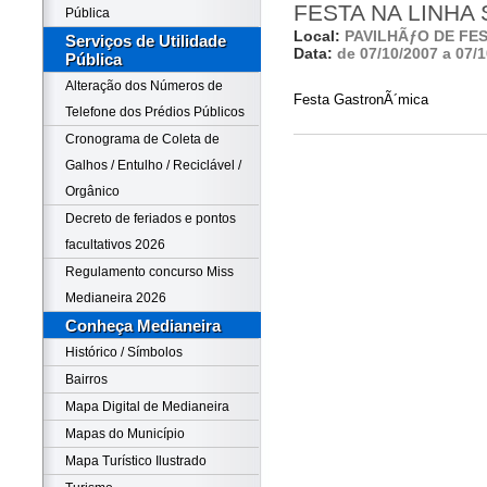
FESTA NA LINHA
Pública
Local:
PAVILHÃƒO DE FE
Serviços de Utilidade
Data:
de 07/10/2007 a 07/
Pública
Alteração dos Números de
Festa GastronÃ´mica
Telefone dos Prédios Públicos
Cronograma de Coleta de
Galhos / Entulho / Reciclável /
Orgânico
Decreto de feriados e pontos
facultativos 2026
Regulamento concurso Miss
Medianeira 2026
Conheça Medianeira
Histórico / Símbolos
Bairros
Mapa Digital de Medianeira
Mapas do Município
Mapa Turístico Ilustrado