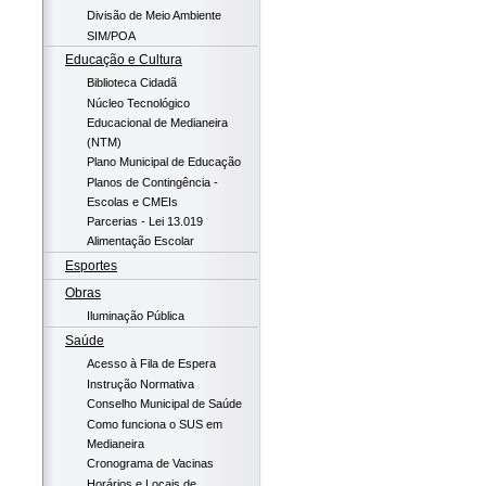
Divisão de Meio Ambiente
SIM/POA
Educação e Cultura
Biblioteca Cidadã
Núcleo Tecnológico
Educacional de Medianeira
(NTM)
Plano Municipal de Educação
Planos de Contingência -
Escolas e CMEIs
Parcerias - Lei 13.019
Alimentação Escolar
Esportes
Obras
Iluminação Pública
Saúde
Acesso à Fila de Espera
Instrução Normativa
Conselho Municipal de Saúde
Como funciona o SUS em
Medianeira
Cronograma de Vacinas
Horários e Locais de