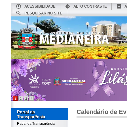
ACESSIBILIDADE
ALTO CONTRASTE
A
PESQUISAR NO SITE
INÍCIO
CONHEÇA MEDIANEIRA
TU
1
2
3
4
Calendário de Ev
Portal da
Transparência
Radar da Transparência