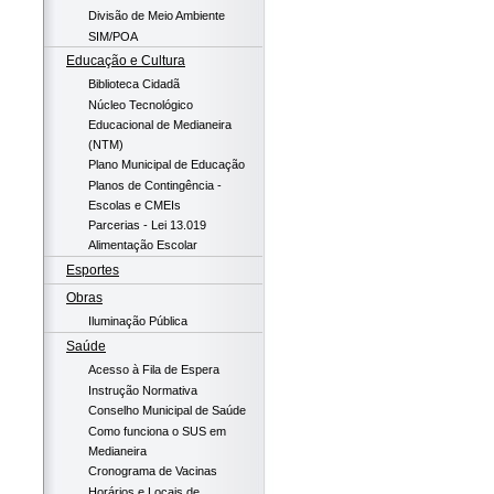
Divisão de Meio Ambiente
SIM/POA
Educação e Cultura
Biblioteca Cidadã
Núcleo Tecnológico
Educacional de Medianeira
(NTM)
Plano Municipal de Educação
Planos de Contingência -
Escolas e CMEIs
Parcerias - Lei 13.019
Alimentação Escolar
Esportes
Obras
Iluminação Pública
Saúde
Acesso à Fila de Espera
Instrução Normativa
Conselho Municipal de Saúde
Como funciona o SUS em
Medianeira
Cronograma de Vacinas
Horários e Locais de