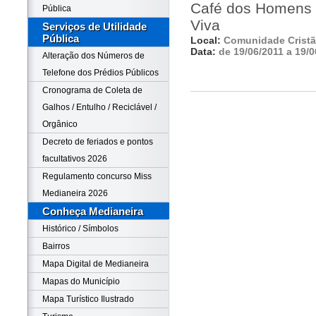
Café dos Homens 
Pública
Viva
Serviços de Utilidade
Pública
Local:
Comunidade Cristã
Data:
de 19/06/2011 a 19/0
Alteração dos Números de
Telefone dos Prédios Públicos
Cronograma de Coleta de
Galhos / Entulho / Reciclável /
Orgânico
Decreto de feriados e pontos
facultativos 2026
Regulamento concurso Miss
Medianeira 2026
Conheça Medianeira
Histórico / Símbolos
Bairros
Mapa Digital de Medianeira
Mapas do Município
Mapa Turístico Ilustrado