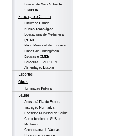
Divisão de Meio Ambiente
SIM/POA
Educação e Cultura
Biblioteca Cidadã
Núcleo Tecnológico
Educacional de Medianeira
(NTM)
Plano Municipal de Educação
Planos de Contingência -
Escolas e CMEIs
Parcerias - Lei 13.019
Alimentação Escolar
Esportes
Obras
Iluminação Pública
Saúde
Acesso à Fila de Espera
Instrução Normativa
Conselho Municipal de Saúde
Como funciona o SUS em
Medianeira
Cronograma de Vacinas
Horários e Locais de