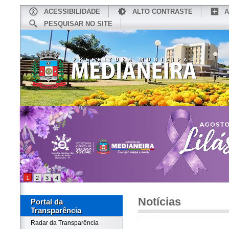
ACESSIBILIDADE
ALTO CONTRASTE
A
PESQUISAR NO SITE
INÍCIO
CONHEÇA MEDIANEIRA
TU
1
2
3
4
Notícias
Portal da
Transparência
Radar da Transparência