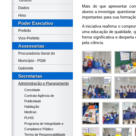
Turismo
Mais do que apresentar cont
Dados
alunos a investigar, questiona
Hino
importantes para sua formaçã
Poder Executivo
A iniciativa reafirma o compr
Prefeito
uma educação de qualidade, q
forma significativa e desperta
Vice-Prefeito
pela ciência.
Assessorias
Procuradoria Geral do
Município - PGM
Gabinete
Secretarias
Administração e Planejamento
Concidade
Contrato Agência de
Publicidade
Habitação
Medtran
PLHIS
Programa de Integridade e
Compliance Público
Termo de Responsabilidade