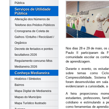
Pública
Serviços de Utilidade
Pública
Alteração dos Números de
Telefone dos Prédios Públicos
Cronograma de Coleta de
Galhos / Entulho / Reciclável /
Orgânico
Nos dias 28 e 29 de maio, os 
Decreto de feriados e pontos
Paulo II participaram da 
facultativos 2026
comunidade escolar os conhe
Regulamento concurso Miss
de aprendizagem.
Medianeira 2026
Durante o evento, os estuda
Conheça Medianeira
sobre temas como Ciclo 
Compressibilidade, Sistema R
Histórico / Símbolos
foram desenvolvidas em sala
Bairros
evidenciaram a curiosidade, a 
Mapa Digital de Medianeira
A feira proporcionou mom
Mapas do Município
estudantes, professores, fami
cotidiano e estimulando a p
Mapa Turístico Ilustrado
como ferramentas de aprendi