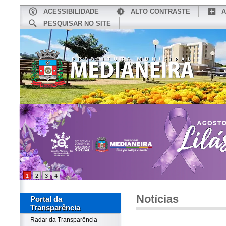
ACESSIBILIDADE
ALTO CONTRASTE
A
PESQUISAR NO SITE
INÍCIO
CONHEÇA MEDIANEIRA
TU
1
2
3
4
Notícias
Portal da
Transparência
Radar da Transparência