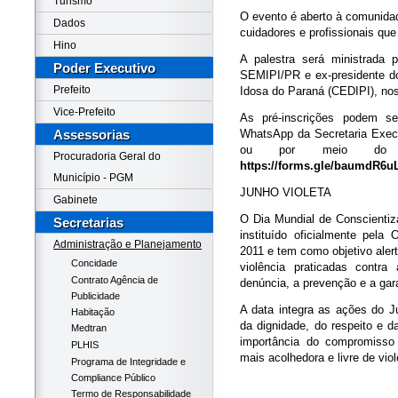
Turismo
O evento é aberto à comunidad
Dados
cuidadores e profissionais qu
Hino
A palestra será ministrada 
Poder Executivo
SEMIPI/PR e ex-presidente d
Prefeito
Idosa do Paraná (CEDIPI), nos
Vice-Prefeito
As pré-inscrições podem se
WhatsApp da Secretaria Exec
Assessorias
ou por meio do for
Procuradoria Geral do
https://forms.gle/baumdR6
Município - PGM
JUNHO VIOLETA
Gabinete
O Dia Mundial de Conscientiz
Secretarias
instituído oficialmente pel
Administração e Planejamento
2011 e tem como objetivo aler
Concidade
violência praticadas contra
Contrato Agência de
denúncia, a prevenção e a gara
Publicidade
A data integra as ações do 
Habitação
da dignidade, do respeito e d
Medtran
importância do compromisso
PLHIS
mais acolhedora e livre de viol
Programa de Integridade e
Compliance Público
Termo de Responsabilidade