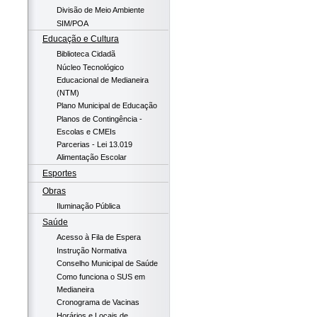
Divisão de Meio Ambiente
SIM/POA
Educação e Cultura
Biblioteca Cidadã
Núcleo Tecnológico
Educacional de Medianeira
(NTM)
Plano Municipal de Educação
Planos de Contingência -
Escolas e CMEIs
Parcerias - Lei 13.019
Alimentação Escolar
Esportes
Obras
Iluminação Pública
Saúde
Acesso à Fila de Espera
Instrução Normativa
Conselho Municipal de Saúde
Como funciona o SUS em
Medianeira
Cronograma de Vacinas
Horários e Locais de