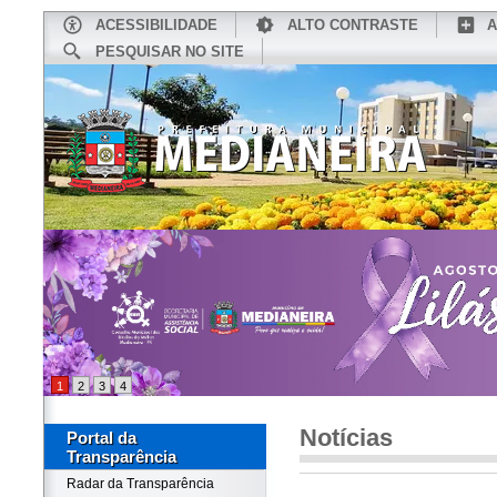
ACESSIBILIDADE
ALTO CONTRASTE
A
PESQUISAR NO SITE
INÍCIO
CONHEÇA MEDIANEIRA
TU
1
2
3
4
Notícias
Portal da
Transparência
Radar da Transparência