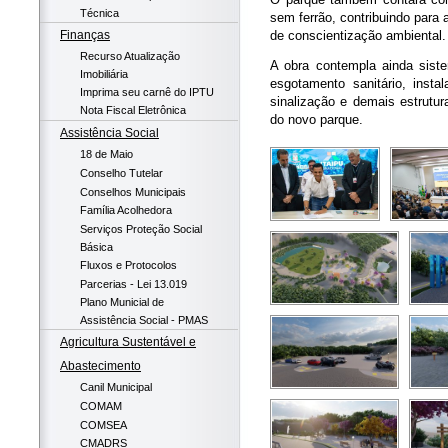
Técnica
sem ferrão, contribuindo para
Finanças
de conscientização ambiental.
Recurso Atualização
A obra contempla ainda sist
Imobiliária
esgotamento sanitário, insta
Imprima seu carnê do IPTU
sinalização e demais estrutu
Nota Fiscal Eletrônica
do novo parque.
Assistência Social
18 de Maio
Conselho Tutelar
Conselhos Municipais
Família Acolhedora
Serviços Proteção Social
Básica
Fluxos e Protocolos
Parcerias - Lei 13.019
Plano Municial de
Assistência Social - PMAS
Agricultura Sustentável e
Abastecimento
Canil Municipal
COMAM
COMSEA
CMADRS