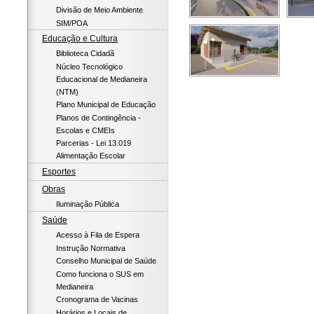
Divisão de Meio Ambiente
SIM/POA
Educação e Cultura
Biblioteca Cidadã
Núcleo Tecnológico
Educacional de Medianeira
(NTM)
Plano Municipal de Educação
Planos de Contingência -
Escolas e CMEIs
Parcerias - Lei 13.019
Alimentação Escolar
Esportes
Obras
Iluminação Pública
Saúde
Acesso à Fila de Espera
Instrução Normativa
Conselho Municipal de Saúde
Como funciona o SUS em
Medianeira
Cronograma de Vacinas
Horários e Locais de