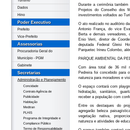
Turismo
Durante a cerimônia também 
Dados
Projetos do Conselho dos M
Hino
investimentos voltados ao Tur
Poder Executivo
O ato realizado no auditório d
Antonio França, do vice Ev
Prefeito
Berta e demais vereadores, o 
Vice-Prefeito
Enio Verri, diretor de Coord
Assessorias
deputada Federal Gleisi Hof
Parquetec Irineu Colombo, além
Procuradoria Geral do
Município - PGM
PARQUE AMBIENTAL DA PE
Gabinete
Com área total de 36 mil 
Secretarias
Pedreira foi concebido para o
natureza para moradores e visi
Administração e Planejamento
Concidade
O espaço contará com playgrou
hidratação, sanitários, gua
Contrato Agência de
receber a população com confo
Publicidade
Habitação
Entre os destaques do pro
Medtran
agregarão beleza paisagísti
PLHIS
vegetação nativa, proporc
Programa de Integridade e
natureza e atividades de educ
Compliance Público
Termo de Responsabilidade
O parque também contará com