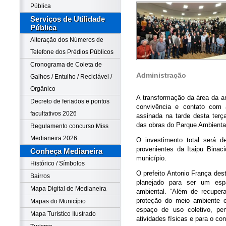
Pública
Serviços de Utilidade
Pública
Alteração dos Números de
Telefone dos Prédios Públicos
Cronograma de Coleta de
Administração
Galhos / Entulho / Reciclável /
Orgânico
A transformação da área da a
Decreto de feriados e pontos
convivência e contato com 
facultativos 2026
assinada na tarde desta terça
das obras do Parque Ambiental
Regulamento concurso Miss
Medianeira 2026
O investimento total será d
provenientes da Itaipu Binac
Conheça Medianeira
município.
Histórico / Símbolos
O prefeito Antonio França des
Bairros
planejado para ser um esp
Mapa Digital de Medianeira
ambiental. “Além de recuper
proteção do meio ambiente e
Mapas do Município
espaço de uso coletivo, pen
Mapa Turístico Ilustrado
atividades físicas e para o co