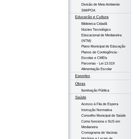
Divisão de Meio Ambiente
SIM/POA
Educação e Cultura
Biblioteca Cidadã
Núcleo Tecnológico
Educacional de Medianeira
(NTM)
Plano Municipal de Educação
Planos de Contingência -
Escolas e CMEIs
Parcerias - Lei 13.019
Alimentação Escolar
Esportes
Obras
Iluminação Pública
Saúde
Acesso à Fila de Espera
Instrução Normativa
Conselho Municipal de Saúde
Como funciona o SUS em
Medianeira
Cronograma de Vacinas
Horários e Locais de