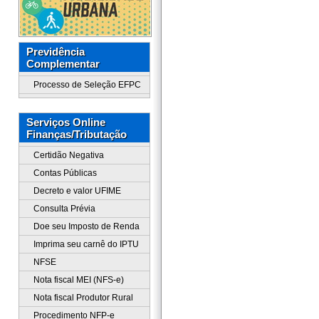
Previdência
Complementar
Processo de Seleção EFPC
Serviços Online
Finanças/Tributação
Certidão Negativa
Contas Públicas
Decreto e valor UFIME
Consulta Prévia
Doe seu Imposto de Renda
Imprima seu carnê do IPTU
NFSE
Nota fiscal MEI (NFS-e)
Nota fiscal Produtor Rural
Procedimento NFP-e