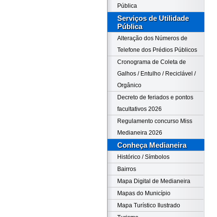
Pública
Serviços de Utilidade
Pública
Alteração dos Números de
Telefone dos Prédios Públicos
Cronograma de Coleta de
Galhos / Entulho / Reciclável /
Orgânico
Decreto de feriados e pontos
facultativos 2026
Regulamento concurso Miss
Medianeira 2026
Conheça Medianeira
Histórico / Símbolos
Bairros
Mapa Digital de Medianeira
Mapas do Município
Mapa Turístico Ilustrado