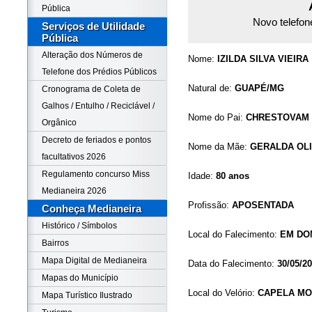
Pública
Novo telefon
Serviços de Utilidade
Pública
Alteração dos Números de
Nome:
IZILDA SILVA VIEIRA
Telefone dos Prédios Públicos
Natural de:
GUAPÉ/MG
Cronograma de Coleta de
Galhos / Entulho / Reciclável /
Nome do Pai:
CHRESTOVAM 
Orgânico
Decreto de feriados e pontos
Nome da Mãe:
GERALDA OLI
facultativos 2026
Regulamento concurso Miss
Idade:
80 anos
Medianeira 2026
Profissão:
APOSENTADA
Conheça Medianeira
Histórico / Símbolos
Local do Falecimento:
EM DO
Bairros
Mapa Digital de Medianeira
Data do Falecimento:
30/05/2
Mapas do Município
Local do Velório:
CAPELA MO
Mapa Turístico Ilustrado