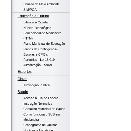
Divisão de Meio Ambiente
SIM/POA
Educação e Cultura
Biblioteca Cidadã
Núcleo Tecnológico
Educacional de Medianeira
(NTM)
Plano Municipal de Educação
Planos de Contingência -
Escolas e CMEIs
Parcerias - Lei 13.019
Alimentação Escolar
Esportes
Obras
Iluminação Pública
Saúde
Acesso à Fila de Espera
Instrução Normativa
Conselho Municipal de Saúde
Como funciona o SUS em
Medianeira
Cronograma de Vacinas
Horários e Locais de