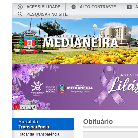
ACESSIBILIDADE
ALTO CONTRASTE
A
PESQUISAR NO SITE
INÍCIO
CONHEÇA MEDIANEIRA
TU
1
2
3
4
Obituário
Portal da
Transparência
Radar da Transparência