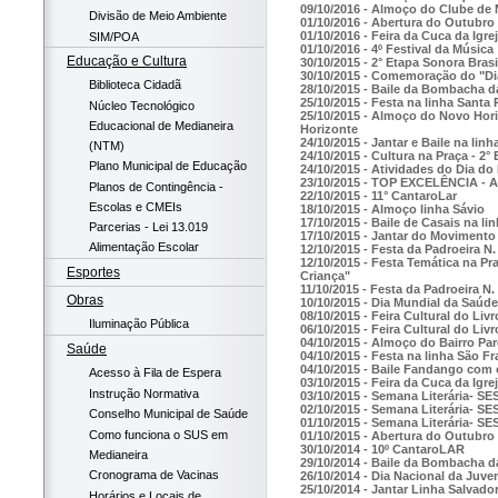
09/10/2016 - Almoço do Clube de
Divisão de Meio Ambiente
01/10/2016 - Abertura do Outubro
01/10/2016 - Feira da Cuca da Igre
SIM/POA
01/10/2016 - 4º Festival da Música
Educação e Cultura
30/10/2015 - 2° Etapa Sonora Bras
30/10/2015 - Comemoração do "Di
Biblioteca Cidadã
28/10/2015 - Baile da Bombacha d
25/10/2015 - Festa na linha Santa 
Núcleo Tecnológico
25/10/2015 - Almoço do Novo Hori
Educacional de Medianeira
Horizonte
24/10/2015 - Jantar e Baile na lin
(NTM)
24/10/2015 - Cultura na Praça - 2°
Plano Municipal de Educação
24/10/2015 - Atividades do Dia do
23/10/2015 - TOP EXCELÊNCIA - 
Planos de Contingência -
22/10/2015 - 11° CantaroLar
Escolas e CMEIs
18/10/2015 - Almoço linha Sávio
17/10/2015 - Baile de Casais na l
Parcerias - Lei 13.019
17/10/2015 - Jantar do Movimento 
Alimentação Escolar
12/10/2015 - Festa da Padroeira 
12/10/2015 - Festa Temática na P
Esportes
Criança"
11/10/2015 - Festa da Padroeira N
Obras
10/10/2015 - Dia Mundial da Saúd
08/10/2015 - Feira Cultural do Liv
Iluminação Pública
06/10/2015 - Feira Cultural do Liv
04/10/2015 - Almoço do Bairro Pa
Saúde
04/10/2015 - Festa na linha São F
04/10/2015 - Baile Fandango com
Acesso à Fila de Espera
03/10/2015 - Feira da Cuca da Igre
Instrução Normativa
03/10/2015 - Semana Literária- SE
02/10/2015 - Semana Literária- SE
Conselho Municipal de Saúde
01/10/2015 - Semana Literária- SE
Como funciona o SUS em
01/10/2015 - Abertura do Outubro
30/10/2014 - 10º CantaroLAR
Medianeira
29/10/2014 - Baile da Bombacha d
Cronograma de Vacinas
26/10/2014 - Dia Nacional da Juv
25/10/2014 - Jantar Linha Salvado
Horários e Locais de