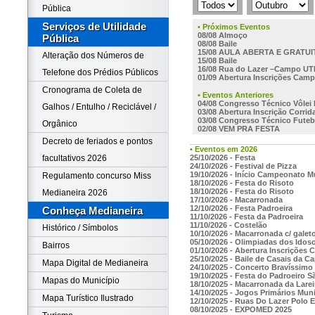
Pública
Serviços de Utilidade
• Próximos Eventos
08/08 Almoço
Pública
08/08 Baile
15/08 AULA ABERTA E GRATU
Alteração dos Números de
15/08 Baile
16/08 Rua do Lazer –Campo UT
Telefone dos Prédios Públicos
01/09 Abertura Inscrições Cam
Cronograma de Coleta de
• Eventos Anteriores
04/08 Congresso Técnico Vôlei
Galhos / Entulho / Reciclável /
03/08 Abertura Inscrição Corri
03/08 Congresso Técnico Futeb
Orgânico
02/08 VEM PRA FESTA
Decreto de feriados e pontos
• Eventos em 2026
25/10/2026 - Festa
facultativos 2026
24/10/2026 - Festival de Pizza
19/10/2026 - Início Campeonato M
Regulamento concurso Miss
18/10/2026 - Festa do Risoto
18/10/2026 - Festa do Risoto
Medianeira 2026
17/10/2026 - Macarronada
12/10/2026 - Festa Padroeira
Conheça Medianeira
11/10/2026 - Festa da Padroeira
11/10/2026 - Costelão
Histórico / Símbolos
10/10/2026 - Macarronada c/ galet
05/10/2026 - Olimpiadas dos Idos
Bairros
01/10/2026 - Abertura Inscrições
25/10/2025 - Baile de Casais da C
Mapa Digital de Medianeira
24/10/2025 - Concerto Bravíssimo
19/10/2025 - Festa do Padroeiro S
Mapas do Município
18/10/2025 - Macarronada da Larei
14/10/2025 - Jogos Primários Muni
Mapa Turístico Ilustrado
12/10/2025 - Ruas Do Lazer Polo E
08/10/2025 - EXPOMED 2025