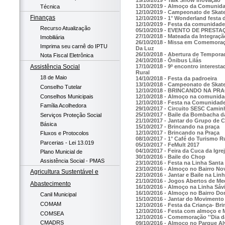
13/10/2019 - Almoço da Comunid
Técnica
12/10/2019 - Campeonato de Skat
Finanças
12/10/2019 - 1° Wonderland fest
12/10/2019 - Festa da comunidade 
Recurso Atualização
05/10/2019 - EVENTO DE PRES
27/10/2018 - Mateada da Integraçã
Imobiliária
26/10/2018 - Missa em Comemoraçã
Imprima seu carnê do IPTU
Da Luz
26/10/2018 - Abertura de Tempora
Nota Fiscal Eletrônica
24/10/2018 - Ônibus Lilás
17/10/2018 - 9º encontro interest
Assistência Social
Rural
18 de Maio
14/10/2018 - Festa da padroeira
13/10/2018 - Campeonato de Skat
Conselho Tutelar
12/10/2018 - BRINCANDO NA PR
Conselhos Municipais
12/10/2018 - Almoço na comunidad
12/10/2018 - Festa na Comunidade
Família Acolhedora
29/10/2017 - Circuito SESC Camin
25/10/2017 - Baile da Bombacha d
Serviços Proteção Social
21/10/2017 - Jantar do Grupo de C
Básica
15/10/2017 - Brincando na praça
12/10/2017 - Brincando na Praça
Fluxos e Protocolos
08/10/2017 - 1° Café do Turismo R
Parcerias - Lei 13.019
05/10/2017 - FeMult 2017
04/10/2017 - Feira da Cuca da Igre
Plano Municial de
30/10/2016 - Baile do Chop
Assistência Social - PMAS
23/10/2016 - Festa na Linha Santa
23/10/2016 - Almoço no Bairro No
Agricultura Sustentável e
22/10/2016 - Jantar e Baile na Lin
21/10/2016 - Jogos Abertos de Me
Abastecimento
16/10/2016 - Almoço na Linha Sáv
16/10/2016 - Almoço no Bairro D
Canil Municipal
15/10/2016 - Jantar do Movimento 
COMAM
12/10/2016 - Festa da Criança- Br
12/10/2016 - Festa com almoço e 
COMSEA
12/10/2016 - Comemoração ''Dia d
CMADRS
09/10/2016 - Almoço no Parque A