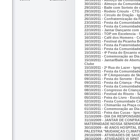
30/10/2011 - Almoço da Comunidad
29/10/2011 - Baile com Sorteio de
29/10/2011 - Rodeio Crioulo - CT
29/10/2011 - Circulo de Oração - 
26/10/2011 - Confraternização da
23/10/2011 - Festa da Comunidade
23/10/2011 - Festa da Comunidade 
22/10/2011 - Jantar Dançante com
21/10/2011 - TOP em Excelencia - 
16/10/2011 - Café dos Homens - 
16/10/2011 - Festival da Picanha B
16/10/2011 - Festa da Fraternidad
16/10/2011 - Festa da Comunidade
15/10/2011 - 4ª Festa do Encanto
15/10/2011 - Comemoração ao Dia
15/10/2011 - Jantar/Baile de Aber
Clube
15/10/2011 - 2ª Rua do Lazer - Igr
12/10/2011 - Festa da Comunidade
09/10/2011 - 8º CAmpeonato de Sk
09/10/2011 - Festa do Sorvete - Es
09/10/2011 - Festa da Criança - Pr
09/10/2011 - Festa da Comunidade 
08/10/2011 - Congresso de Criança
08/10/2011 - Festival do Risoto - 
05/10/2011 - Feira do Livro - Esco
02/10/2011 - Festa Comunidade CA
02/10/2011 - Chimarrão na Praça 
01/10/2011 - Comemoração ao Dia
01/10/2011 - Feira das Cucas - Ig
31/10/2009 - DIA DA RESPONSA
31/10/2009 - JANTAR DE CONFR
MATERNIDADE NOSSA SENHORA 
30/10/2009 - 40 ANOS HOSPITA
PALESTRA "MUDANÇAS CLIMAT
29/10/2009 - ATIVIDADES DE SAU
28/10/2009 - ATIVIDADES VI SI