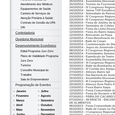
25/10/2014 - Assembleia Diocesan
Atendimento dos Médicos
25/10/2014 - Torneio do Funcionár
24/10/2014 - IV Congresso Regiona
Equipamentos de Saúde
24/10/2014 - Jantar TOP Excelênci
24/10/2014 - Solenidade de Rein
Carteira de Serviços da
23/10/2014 - IV Congresso Regiona
Atenção Primária à Saúde
22/10/2014 - IV Congresso Regiona
19/10/2014 - Festa de Jubileu da I
Contrato de Gestão da UPA
16/10/2014 - Seminário de Crédito
24h
12/10/2014 - Festa da Linha Dour
12/10/2014 - Festa do Bairro Itaipu
Controladoria
12/10/2014 - Brincando na Praça
12/10/2014 - Festa Beneficente do
Ouvidoria Municipal
11/10/2014 - Baile de Casais
10/10/2014 - Comemoração do Dia
Desenvolvimento Econômico
10/10/2014 - Jogos da Juventude 
08/10/2014 - II Congresso Region
Edital Programa Juro Zero
08/10/2014 - Festividades Semana 
Plano de Viabilidade Programa
04/10/2014 - Espetáculo de Teat
04/10/2014 - Assembléia Diocesan
Juro Zero
01/10/2014 - VI Congresso Regiona
Turismo
30/10/2013 - Baile da Bombacha d
27/10/2013 - IV Corrida dos Amigo
Conselho Municipal do
27/10/2013 - Almoço Bairro Ipê
Trabalho
27/10/2013 - Dia Nacional da Juv
25/10/2013 - Assembléia Diocesan
Sala do Empreendedor
22/10/2013 - III Congresso Region
20/10/2013 - Almoço Dom Pedro II
Programação de Eventos
13/10/2013 - Festa Bairro Itaipu
12/10/2013 - Festa Comunidade d
Janeiro
Julho
12/10/2013 - Festa do Encanto e 
Fevereiro
Agosto
07/10/2013 - FEIRA DO CACAREC
07/10/2013 - XII ERSCTA - EN
Março
Setembro
DE ALIMENTOS
Abril
Outubro
06/10/2013 - Festa Comunidade d
05/10/2013 - Baile de Casais no 
Maio
Novembro
01/10/2013 - I Congresso Regiona
Junho
Dezembro
30/10/2011 - Almoço da Comunidad