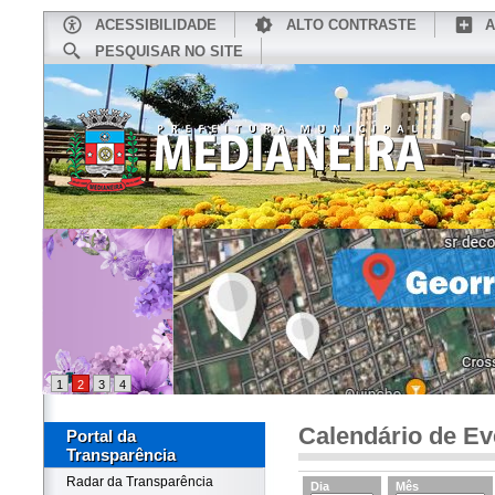
ACESSIBILIDADE
ALTO CONTRASTE
A
PESQUISAR NO SITE
INÍCIO
CONHEÇA MEDIANEIRA
TU
1
2
3
4
Calendário de Ev
Portal da
Transparência
Radar da Transparência
Dia
Mês