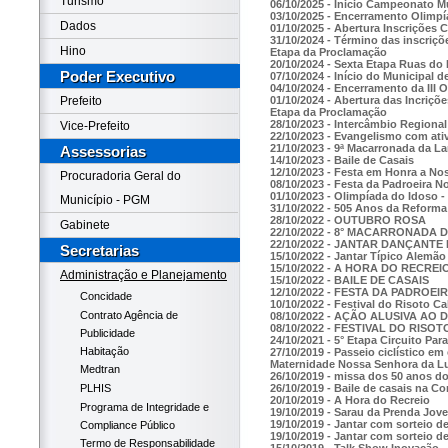
Turismo
06/10/2025 - Inicio Campeonato M
03/10/2025 - Encerramento Olimp
Dados
01/10/2025 - Abertura Inscrições
31/10/2024 - Término das inscriçõ
Hino
Etapa da Proclamação
20/10/2024 - Sexta Etapa Ruas do
Poder Executivo
07/10/2024 - Início do Municipal 
04/10/2024 - Encerramento da III 
01/10/2024 - Abertura das Incriçõ
Prefeito
Etapa da Proclamação
28/10/2023 - Intercâmbio Regiona
Vice-Prefeito
22/10/2023 - Evangelismo com ativ
21/10/2023 - 9ª Macarronada da La
Assessorias
14/10/2023 - Baile de Casais
12/10/2023 - Festa em Honra a N
Procuradoria Geral do
08/10/2023 - Festa da Padroeira 
01/10/2023 - Olimpíada do Idoso - 
Município - PGM
31/10/2022 - 505 Anos da Reforma
28/10/2022 - OUTUBRO ROSA
Gabinete
22/10/2022 - 8° MACARRONADA
22/10/2022 - JANTAR DANÇANT
Secretarias
15/10/2022 - Jantar Típico Alemão
15/10/2022 - A HORA DO RECREI
Administração e Planejamento
15/10/2022 - BAILE DE CASAIS
12/10/2022 - FESTA DA PADROEI
Concidade
10/10/2022 - Festival do Risoto C
Contrato Agência de
08/10/2022 - AÇÃO ALUSIVA AO 
08/10/2022 - FESTIVAL DO RISOT
Publicidade
24/10/2021 - 5° Etapa Circuito Pa
Habitação
27/10/2019 - Passeio ciclístico 
Maternidade Nossa Senhora da L
Medtran
26/10/2019 - missa dos 50 anos d
26/10/2019 - Baile de casais na
PLHIS
20/10/2019 - A Hora do Recreio
Programa de Integridade e
19/10/2019 - Sarau da Prenda Jov
19/10/2019 - Jantar com sorteio d
Compliance Público
19/10/2019 - Jantar com sorteio d
Termo de Responsabilidade
15/10/2019 - Talk Show Inovação