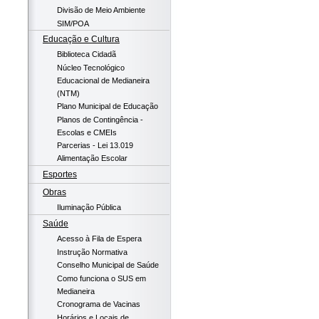
Divisão de Meio Ambiente
SIM/POA
Educação e Cultura
Biblioteca Cidadã
Núcleo Tecnológico
Educacional de Medianeira
(NTM)
Plano Municipal de Educação
Planos de Contingência -
Escolas e CMEIs
Parcerias - Lei 13.019
Alimentação Escolar
Esportes
Obras
Iluminação Pública
Saúde
Acesso à Fila de Espera
Instrução Normativa
Conselho Municipal de Saúde
Como funciona o SUS em
Medianeira
Cronograma de Vacinas
Horários e Locais de