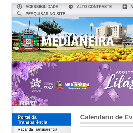
ACESSIBILIDADE
ALTO CONTRASTE
A
PESQUISAR NO SITE
INÍCIO
CONHEÇA MEDIANEIRA
TU
1
2
3
4
Calendário de Ev
Portal da
Transparência
Radar da Transparência