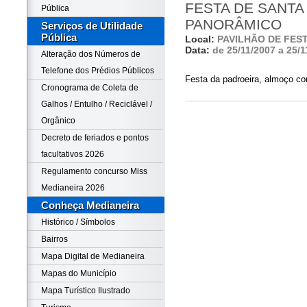
FESTA DE SANTA 
Pública
PANORÂMICO
Serviços de Utilidade
Pública
Local:
PAVILHÃO DE FES
Data:
de 25/11/2007 a 25/1
Alteração dos Números de
Telefone dos Prédios Públicos
Festa da padroeira, almoço co
Cronograma de Coleta de
Galhos / Entulho / Reciclável /
Orgânico
Decreto de feriados e pontos
facultativos 2026
Regulamento concurso Miss
Medianeira 2026
Conheça Medianeira
Histórico / Símbolos
Bairros
Mapa Digital de Medianeira
Mapas do Município
Mapa Turístico Ilustrado