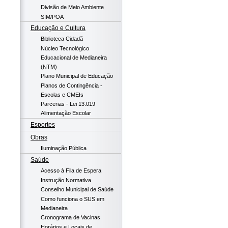
Divisão de Meio Ambiente
SIM/POA
Educação e Cultura
Biblioteca Cidadã
Núcleo Tecnológico
Educacional de Medianeira
(NTM)
Plano Municipal de Educação
Planos de Contingência -
Escolas e CMEIs
Parcerias - Lei 13.019
Alimentação Escolar
Esportes
Obras
Iluminação Pública
Saúde
Acesso à Fila de Espera
Instrução Normativa
Conselho Municipal de Saúde
Como funciona o SUS em
Medianeira
Cronograma de Vacinas
Horários e Locais de