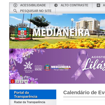
ACESSIBILIDADE
ALTO CONTRASTE
A
PESQUISAR NO SITE
INÍCIO
CONHEÇA MEDIANEIRA
TU
1
2
3
4
Calendário de Ev
Portal da
Transparência
Radar da Transparência