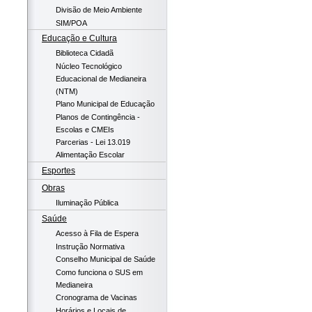
Divisão de Meio Ambiente
SIM/POA
Educação e Cultura
Biblioteca Cidadã
Núcleo Tecnológico
Educacional de Medianeira
(NTM)
Plano Municipal de Educação
Planos de Contingência -
Escolas e CMEIs
Parcerias - Lei 13.019
Alimentação Escolar
Esportes
Obras
Iluminação Pública
Saúde
Acesso à Fila de Espera
Instrução Normativa
Conselho Municipal de Saúde
Como funciona o SUS em
Medianeira
Cronograma de Vacinas
Horários e Locais de