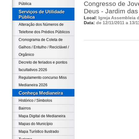
Congresso de Jove
Pública
Deus - Jardim das
Serviços de Utilidade
Pública
Local:
Igreja Assembleia 
Data:
de 12/11/2011 a 13/1
Alteração dos Números de
Telefone dos Prédios Públicos
Cronograma de Coleta de
Galhos / Entulho / Reciclável /
Orgânico
Decreto de feriados e pontos
facultativos 2026
Regulamento concurso Miss
Medianeira 2026
Conheça Medianeira
Histórico / Símbolos
Bairros
Mapa Digital de Medianeira
Mapas do Município
Mapa Turístico Ilustrado