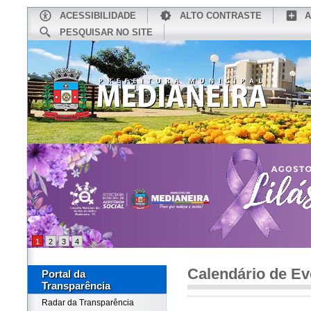
ACESSIBILIDADE
ALTO CONTRASTE
A
PESQUISAR NO SITE
INÍCIO
CONHEÇA MEDIANEIRA
TU
1
2
3
4
Calendário de Ev
Portal da
Transparência
Radar da Transparência