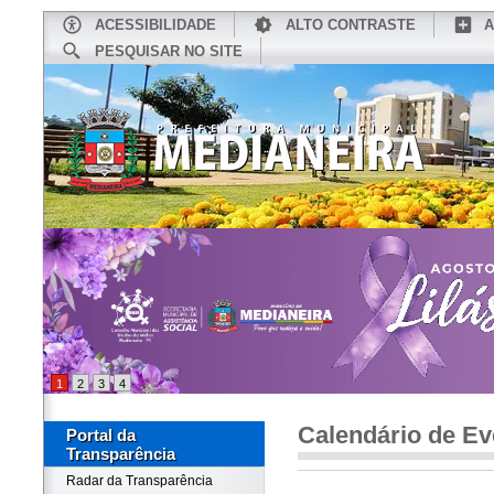
ACESSIBILIDADE
ALTO CONTRASTE
A
PESQUISAR NO SITE
INÍCIO
CONHEÇA MEDIANEIRA
TU
1
2
3
4
Calendário de Ev
Portal da
Transparência
Radar da Transparência