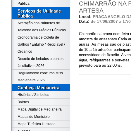
CHIMARRÃO NA 
Pública
ARTESA
Serviços de Utilidade
Pública
Local:
PRAÇA ANGELO D
Data:
de 17/06/2007 a 17/
Alteração dos Números de
Telefone dos Prédios Públicos
Chimarrão na praça com feira
Cronograma de Coleta de
amostra de artesanato.Cada a
araras. As mesas são de plást
Galhos / Entulho / Reciclável /
de 10 a 15 artesões participar
Orgânico
necessidade de fixação. A ven
Decreto de feriados e pontos
água, refrigerantes e sorvetes
previsto para as 22:00hs.
facultativos 2026
Regulamento concurso Miss
Medianeira 2026
Conheça Medianeira
Histórico / Símbolos
Bairros
Mapa Digital de Medianeira
Mapas do Município
Mapa Turístico Ilustrado