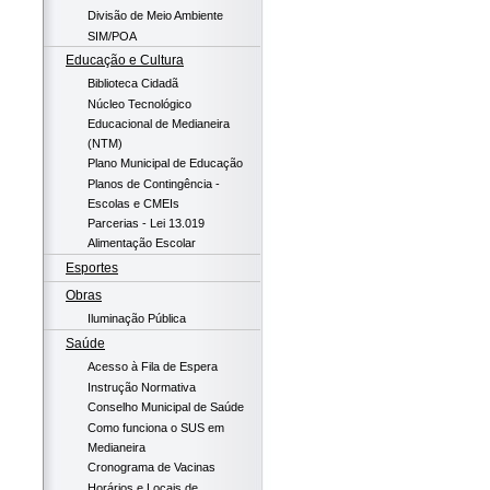
Divisão de Meio Ambiente
SIM/POA
Educação e Cultura
Biblioteca Cidadã
Núcleo Tecnológico
Educacional de Medianeira
(NTM)
Plano Municipal de Educação
Planos de Contingência -
Escolas e CMEIs
Parcerias - Lei 13.019
Alimentação Escolar
Esportes
Obras
Iluminação Pública
Saúde
Acesso à Fila de Espera
Instrução Normativa
Conselho Municipal de Saúde
Como funciona o SUS em
Medianeira
Cronograma de Vacinas
Horários e Locais de