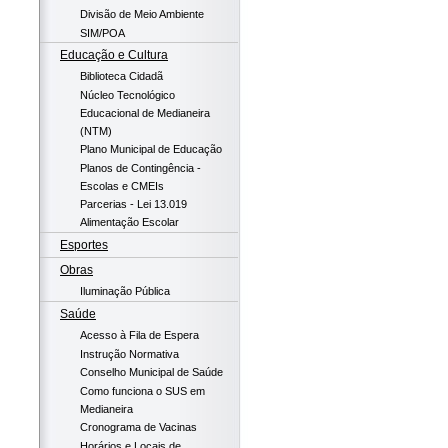
Divisão de Meio Ambiente
SIM/POA
Educação e Cultura
Biblioteca Cidadã
Núcleo Tecnológico
Educacional de Medianeira
(NTM)
Plano Municipal de Educação
Planos de Contingência -
Escolas e CMEIs
Parcerias - Lei 13.019
Alimentação Escolar
Esportes
Obras
Iluminação Pública
Saúde
Acesso à Fila de Espera
Instrução Normativa
Conselho Municipal de Saúde
Como funciona o SUS em
Medianeira
Cronograma de Vacinas
Horários e Locais de