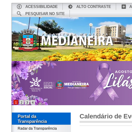
ACESSIBILIDADE
ALTO CONTRASTE
A
PESQUISAR NO SITE
INÍCIO
CONHEÇA MEDIANEIRA
TU
1
2
3
4
Calendário de Ev
Portal da
Transparência
Radar da Transparência