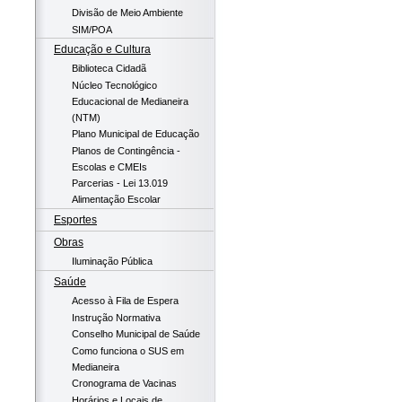
Divisão de Meio Ambiente
SIM/POA
Educação e Cultura
Biblioteca Cidadã
Núcleo Tecnológico
Educacional de Medianeira
(NTM)
Plano Municipal de Educação
Planos de Contingência -
Escolas e CMEIs
Parcerias - Lei 13.019
Alimentação Escolar
Esportes
Obras
Iluminação Pública
Saúde
Acesso à Fila de Espera
Instrução Normativa
Conselho Municipal de Saúde
Como funciona o SUS em
Medianeira
Cronograma de Vacinas
Horários e Locais de