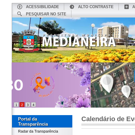
ACESSIBILIDADE
ALTO CONTRASTE
A
PESQUISAR NO SITE
INÍCIO
CONHEÇA MEDIANEIRA
TU
1
2
3
4
Calendário de Ev
Portal da
Transparência
Radar da Transparência