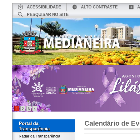
ACESSIBILIDADE
ALTO CONTRASTE
A
PESQUISAR NO SITE
INÍCIO
CONHEÇA MEDIANEIRA
TU
1
2
3
4
Calendário de Ev
Portal da
Transparência
Radar da Transparência