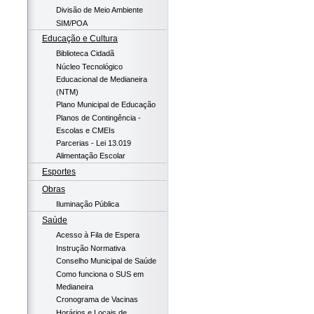
Divisão de Meio Ambiente
SIM/POA
Educação e Cultura
Biblioteca Cidadã
Núcleo Tecnológico
Educacional de Medianeira
(NTM)
Plano Municipal de Educação
Planos de Contingência -
Escolas e CMEIs
Parcerias - Lei 13.019
Alimentação Escolar
Esportes
Obras
Iluminação Pública
Saúde
Acesso à Fila de Espera
Instrução Normativa
Conselho Municipal de Saúde
Como funciona o SUS em
Medianeira
Cronograma de Vacinas
Horários e Locais de