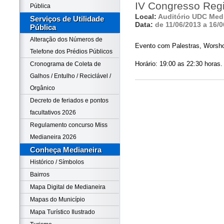
IV Congresso Regi
Pública
Local:
Auditório UDC Med
Serviços de Utilidade
Data:
de 11/06/2013 a 16/0
Pública
Alteração dos Números de
Evento com Palestras, Worsho
Telefone dos Prédios Públicos
Horário: 19:00 as 22:30 horas.
Cronograma de Coleta de
Galhos / Entulho / Reciclável /
Orgânico
Decreto de feriados e pontos
facultativos 2026
Regulamento concurso Miss
Medianeira 2026
Conheça Medianeira
Histórico / Símbolos
Bairros
Mapa Digital de Medianeira
Mapas do Município
Mapa Turístico Ilustrado