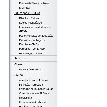
Divisão de Meio Ambiente
SIM/POA
Educação e Cultura
Biblioteca Cidadã
Núcleo Tecnológico
Educacional de Medianeira
(NTM)
Plano Municipal de Educação
Planos de Contingência -
Escolas e CMEIs
Parcerias - Lei 13.019
Alimentação Escolar
Esportes
Obras
Iluminação Pública
Saúde
Acesso à Fila de Espera
Instrução Normativa
Conselho Municipal de Saúde
Como funciona o SUS em
Medianeira
Cronograma de Vacinas
Horários e Locais de