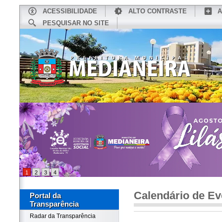
ACESSIBILIDADE
ALTO CONTRASTE
A
PESQUISAR NO SITE
INÍCIO
CONHEÇA MEDIANEIRA
TU
1
2
3
4
Calendário de Ev
Portal da
Transparência
Radar da Transparência