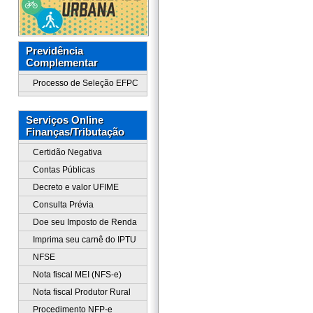
Previdência
Complementar
Processo de Seleção EFPC
Serviços Online
Finanças/Tributação
Certidão Negativa
Contas Públicas
Decreto e valor UFIME
Consulta Prévia
Doe seu Imposto de Renda
Imprima seu carnê do IPTU
NFSE
Nota fiscal MEI (NFS-e)
Nota fiscal Produtor Rural
Procedimento NFP-e