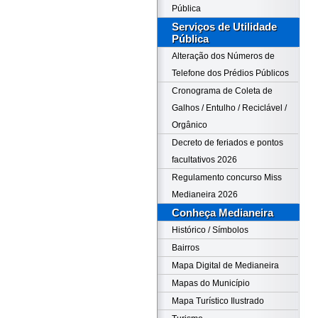
Pública
Serviços de Utilidade
Pública
Alteração dos Números de
Telefone dos Prédios Públicos
Cronograma de Coleta de
Galhos / Entulho / Reciclável /
Orgânico
Decreto de feriados e pontos
facultativos 2026
Regulamento concurso Miss
Medianeira 2026
Conheça Medianeira
Histórico / Símbolos
Bairros
Mapa Digital de Medianeira
Mapas do Município
Mapa Turístico Ilustrado