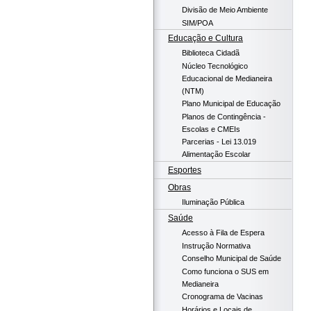
Divisão de Meio Ambiente
SIM/POA
Educação e Cultura
Biblioteca Cidadã
Núcleo Tecnológico
Educacional de Medianeira
(NTM)
Plano Municipal de Educação
Planos de Contingência -
Escolas e CMEIs
Parcerias - Lei 13.019
Alimentação Escolar
Esportes
Obras
Iluminação Pública
Saúde
Acesso à Fila de Espera
Instrução Normativa
Conselho Municipal de Saúde
Como funciona o SUS em
Medianeira
Cronograma de Vacinas
Horários e Locais de