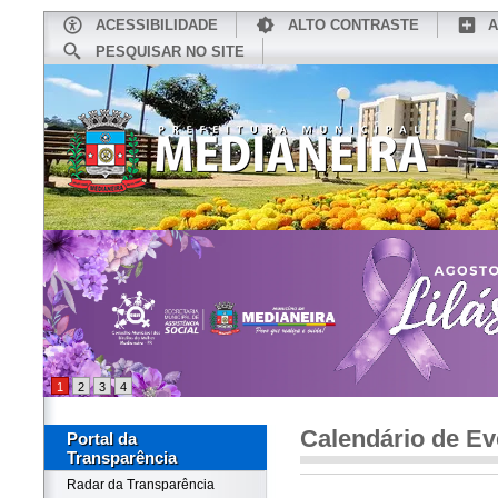
ACESSIBILIDADE
ALTO CONTRASTE
A
PESQUISAR NO SITE
INÍCIO
CONHEÇA MEDIANEIRA
TU
1
2
3
4
Calendário de Ev
Portal da
Transparência
Radar da Transparência