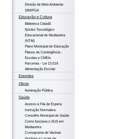
Divisão de Meio Ambiente
SIM/POA
Educação e Cultura
Biblioteca Cidadã
Núcleo Tecnológico
Educacional de Medianeira
(NTM)
Plano Municipal de Educação
Planos de Contingência -
Escolas e CMEIs
Parcerias - Lei 13.019
Alimentação Escolar
Esportes
Obras
Iluminação Pública
Saúde
Acesso à Fila de Espera
Instrução Normativa
Conselho Municipal de Saúde
Como funciona o SUS em
Medianeira
Cronograma de Vacinas
Horários e Locais de