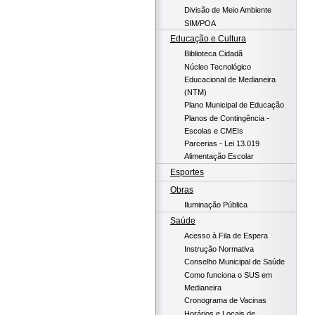
Divisão de Meio Ambiente
SIM/POA
Educação e Cultura
Biblioteca Cidadã
Núcleo Tecnológico
Educacional de Medianeira
(NTM)
Plano Municipal de Educação
Planos de Contingência -
Escolas e CMEIs
Parcerias - Lei 13.019
Alimentação Escolar
Esportes
Obras
Iluminação Pública
Saúde
Acesso à Fila de Espera
Instrução Normativa
Conselho Municipal de Saúde
Como funciona o SUS em
Medianeira
Cronograma de Vacinas
Horários e Locais de