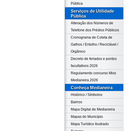
Pública
Serviços de Utilidade
Pública
Alteração dos Números de
Telefone dos Prédios Públicos
Cronograma de Coleta de
Galhos / Entulho / Reciclável /
Orgânico
Decreto de feriados e pontos
facultativos 2026
Regulamento concurso Miss
Medianeira 2026
Conheça Medianeira
Histórico / Símbolos
Bairros
Mapa Digital de Medianeira
Mapas do Município
Mapa Turístico Ilustrado