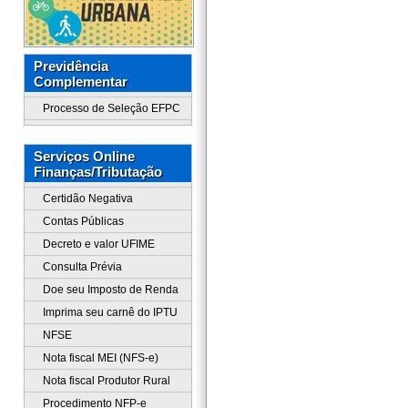
Previdência
Complementar
Processo de Seleção EFPC
Serviços Online
Finanças/Tributação
Certidão Negativa
Contas Públicas
Decreto e valor UFIME
Consulta Prévia
Doe seu Imposto de Renda
Imprima seu carnê do IPTU
NFSE
Nota fiscal MEI (NFS-e)
Nota fiscal Produtor Rural
Procedimento NFP-e